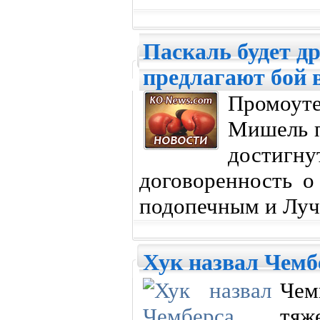
Паскаль будет др
предлагают бой 
Промоу
Мишель п
достиг
договоренность о
подопечным и Луч
Хук назвал Чемб
Че
тя