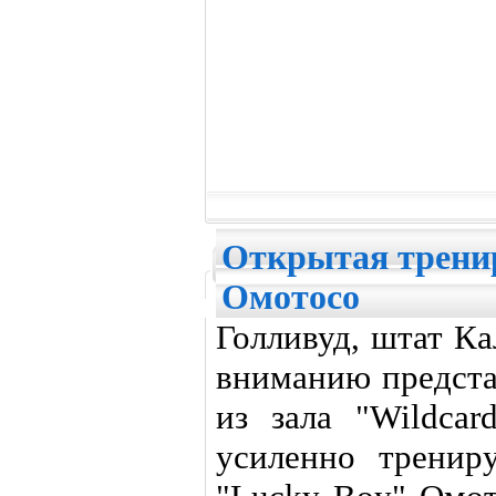
Открытая трени
Омотосо
Голливуд, штат К
вниманию предста
из зала "Wildcar
усиленно тренир