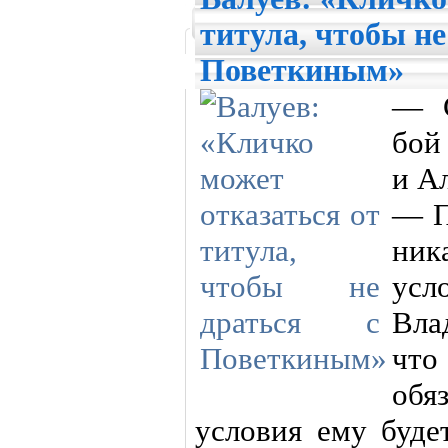
титула, чтобы не
Поветкиным»
— С
бой
и А
— П
ник
усл
Вла
чт
обя
условия ему буде