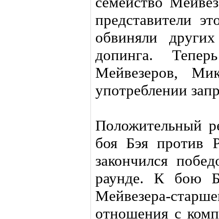
семейство Мейвез
представители эт
обвиняли других
допинга. Тепе
Мейвезеров, Ми
употреблении зап
Положительный ре
боя Бэя против Р
закончился побед
раунде. К бою Б
Мейвезера-старше
отношения с комп