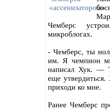
бос
Мар
Чемберс устро
микроблогах.
- Чемберс, ты но
им. Я чемпион ми
написал Хук. — 
еще утвердиться.
приходи ко мне.
Ранее Чемберс пр