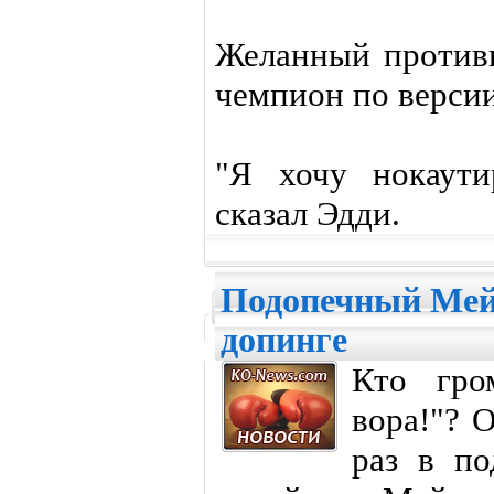
Желанный противн
чемпион по верси
"Я хочу нокаути
сказал Эдди.
Подопечный Мей
допинге
Кто гро
вора!"? О
раз в по