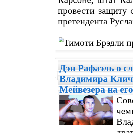
провести защиту 
претендента Русла
Дэн Рафаэль о с
Владимира Клич
Мейвезера на ег
Со
чем
Вла
драт