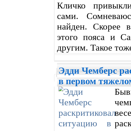
Кличко привыкли
сами. Сомневаюс
найден. Скорее в
этого пояса и Са
другим. Такое тож
Эдди Чемберс ра
в первом тяжелом
Быв
чем
ве
рас