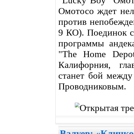
"Lucky Boy" Омот
Омотосо ждет нел
против непобежде
9 КО). Поединок 
программы андека
"The Home Depot
Калифорния, гла
станет бой между
Проводниковым.
Валуев: «Кличко