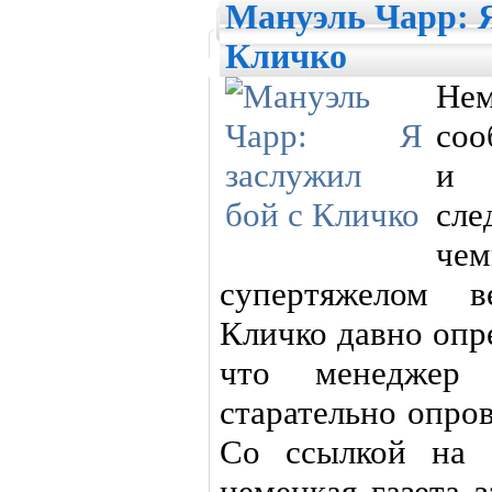
Мануэль Чарр: Я
Кличко
Нем
cоо
и 
сл
ч
супертяжелом в
Кличко давно опр
что менеджер
старательно опро
Со ссылкой на 
немецкая газета з