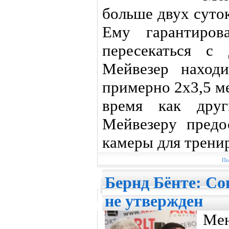
больше двух суто
Ему гарантиров
пересекаться с
Мейвезер наход
примерно 2х3,5 ме
время как друг
Мейвезеру предо
камеры для трени
По
Бернд Бёнте: Со
не утвержден
Ме