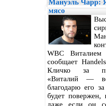
Мануэль Чарр: 
мясо
Вы
сир
Ма
кон
WBC Виталием К
сообщает Handels
Кличко за пр
«Виталий — в
благодарю его за
будет повержен, 
даже если он с