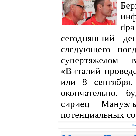
Бе
инф
dpa
сегодняшний де
следующего пое
супертяжелом 
«Виталий провед
или 8 сентября
окончательно, б
сириец Мануэ
потенциальных со
По