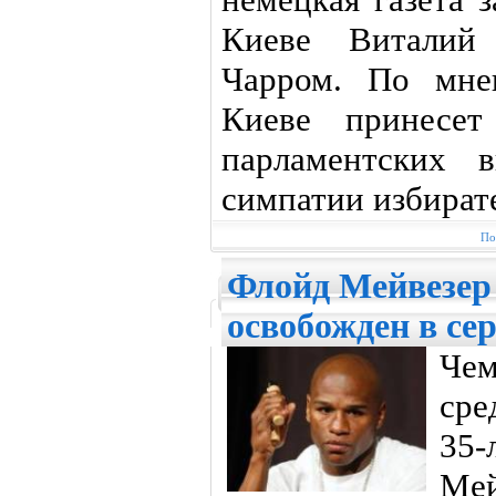
Киеве Виталий
Чарром. По мне
Киеве принесет
парламентских 
симпатии избират
По
Флойд Мейвезер
освобожден в се
Че
сре
35-
Ме