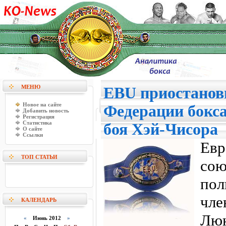
МЕНЮ
EBU приостанов
Новое на сайте
Федерации бокса
Добавить новость
Регистрация
Статистика
боя Хэй-Чисора
О сайте
Ссылки
Ев
ТОП СТАТЬИ
сою
по
чле
КАЛЕНДАРЬ
Лю
«
Июнь 2012
»