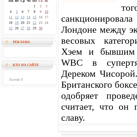
Пн
Вт
Ср
Чт
Пт
Сб
Вс
т
1
2
3
4
5
6
7
8
9
10
санкционировал
11
12
13
14
15
16
17
18
19
20
21
22
23
24
Лондоне между эк
25
26
27
28
29
30
весовых катего
РЕКЛАМА
Хэем и бывшим 
WBC в супертя
КТО НА САЙТЕ
Дереком Чисорой
Гостей: 9
Британского боксе
одобряет прове
считает, что он
славу.