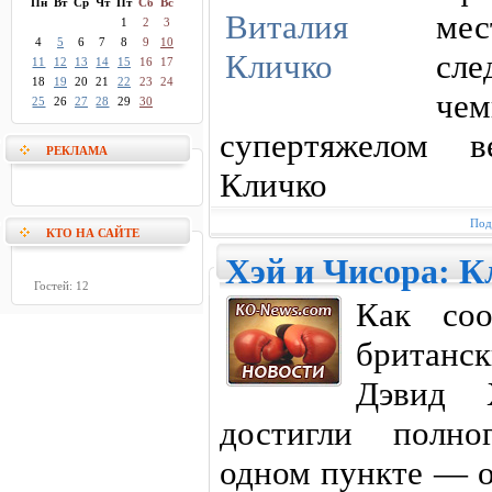
Пн
Вт
Ср
Чт
Пт
Сб
Вс
ме
1
2
3
4
5
6
7
8
9
10
сл
11
12
13
14
15
16
17
18
19
20
21
22
23
24
ч
25
26
27
28
29
30
супертяжелом в
РЕКЛАМА
Кличко
Под
КТО НА САЙТЕ
Хэй и Чисора: К
Гостей: 12
Как соо
британ
Дэвид 
достигли полно
одном пункте — 