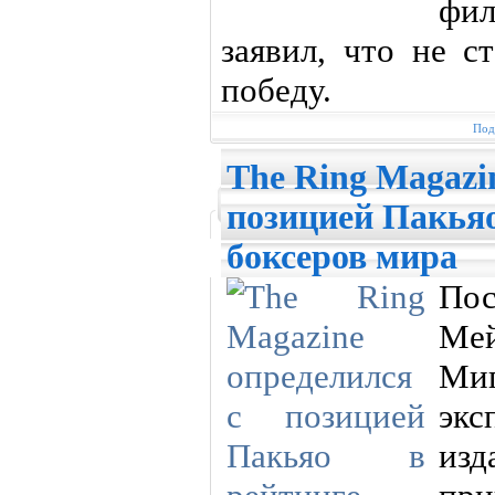
фил
заявил, что не с
победу.
Под
The Ring Magazi
позицией Пакья
боксеров мира
По
Мей
Ми
эк
изд