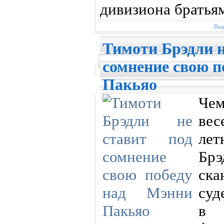
дивизиона братья
Под
Тимоти Брэдли н
сомнение свою п
Пакьяо
Чем
ве
лет
Брэ
ск
суд
в 