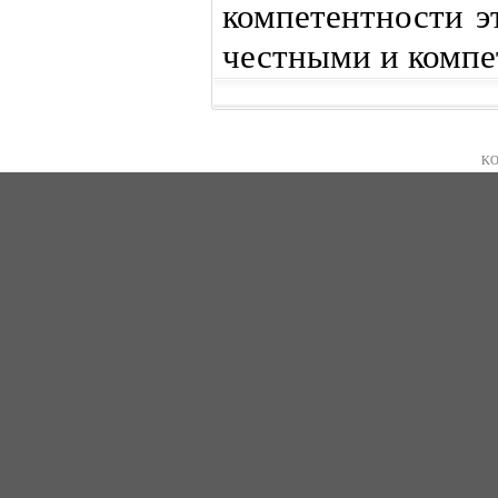
компетентности э
честными и компе
KO