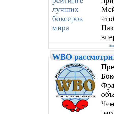
пр
Мей
что
Па
впе
Под
WBO рассмотрит
Пр
Бо
Фр
об
Че
ра