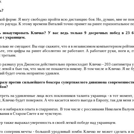
т.
ь?
ой форме. Я могу свободно пройти всю дистанцию боя. Но, думаю, мне не пон
го раунда. К этому времени Виталий точно примет на ринге горизонтальное п
ь нокаутировать Кличко? У вас ведь только 9 досрочных побед в 23 б
м с украинцем.
олько не смущают. Вы еще скажите, что я в независимом компьютерном рейтинг
те, эти цифры на ринге абсолютно не работают. А работают руки, ноги и, гл
с третьим.
по размаху рук Джонсон действительно превосходит Кличко - 203 сантиметра у
 левой я бью так, что мало не покажется никому. В том числе и Кличко. Я не б
лий будет очень неприятно удивлен.
разу против сильнейшего боксера супертяжелого дивизиона современности.
 боя?
еть на удивленные лица всех поклонников таланта украинца - в тот момент, к
 Кличко будет повержен. А что касается моего выезда в Европу, так для меня э
ию и набирался опыта в спаррингах. В том числе с россиянами Николаем Валу
вания в Старом Свете я не чувствую.
р также выражал уверенность в своей легкой победе над украинцем.
Это соперник мечты - большой уродливый зомби. Кличко не может сделать и по