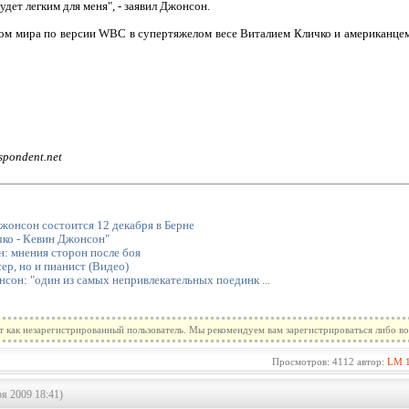
удет легким для меня", - заявил Джонсон.
ом мира по версии WBC в супертяжелом весе Виталием Кличко и американце
spondent.net
жонсон состоится 12 декабря в Берне
чко - Кевин Джонсон"
: мнения сторон после боя
ер, но и пианист (Видео)
нсон: "один из самых непривлекательных поединк ...
т как незарегистрированный пользователь. Мы рекомендуем вам зарегистрироваться либо во
Просмотров: 4112 автор:
LM
я 2009 18:41)