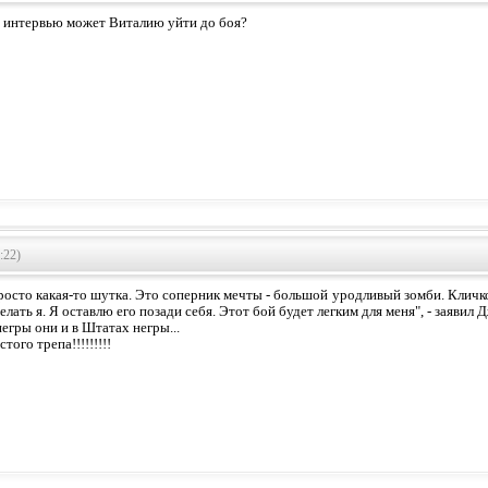
о интервью может Виталию уйти до боя?
:22)
просто какая-то шутка. Это соперник мечты - большой уродливый зомби. Кличко
елать я. Я оставлю его позади себя. Этот бой будет легким для меня", - заявил 
 негры они и в Штатах негры...
того трепа!!!!!!!!!