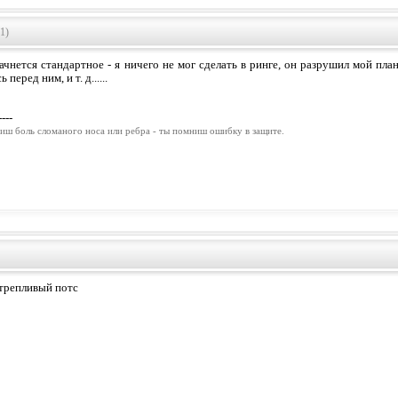
1)
начнется стандартное - я ничего не мог сделать в ринге, он разрушил мой пла
перед ним, и т. д......
----
иш боль сломаного носа или ребра - ты помниш ошибку в защите.
трепливый потс