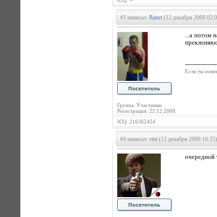
ICQ: --
#3 написал:
Ranet
(12 декабря 2009 02:0
...а потом 
преклоняюсь 
----------------
Если ты помн
Группа: Участники
Регистрация: 22.12.2008
ICQ: 216362454
#4 написал:
vist
(12 декабря 2009 16:35)
очередной 