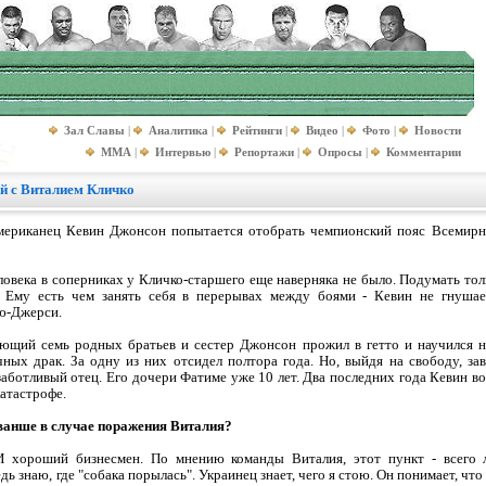
Зал Славы
|
Аналитика
|
Рейтинги
|
Видео
|
Фото
|
Новости
MMA
|
Интервью
|
Репортажи
|
Опросы
|
Комментарии
й с Виталием Кличко
мериканец Кевин Джонсон попытается отобрать чемпионский пояс Всемирно
ловека в соперниках у Кличко-старшего еще наверняка не было. Подумать то
 Ему есть чем занять себя в перерывах между боями - Кевин не гнушае
ю-Джерси.
еющий семь родных братьев и сестер Джонсон прожил в гетто и научился н
ых драк. За одну из них отсидел полтора года. Но, выйдя на свободу, завя
заботливый отец. Его дочери Фатиме уже 10 лет. Два последних года Кевин во
катастрофе.
еванше в случае поражения Виталия?
 И хороший бизнесмен. По мнению команды Виталия, этот пункт - всего 
 знаю, где "собака порылась". Украинец знает, чего я стою. Он понимает, что 