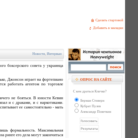
Сделать стартовой
Добавить в закладки
Новости
,
Интервью
го боксерского совета у украинца
лько, Джонсон играет на фортепиано
ОПРОС НА САЙТЕ
тся работать агентом по торговле
С кем драться Кличко?
ичего не бояться. В юности Кевин
Берман Стиверн
зал и с драками, и с наркотиками.
Кубрат Пулев
спитывает ее самостоятельно - мать
Александр Поветкин
лишь формальность. Максимальная
на ринге его дела могут закончиться