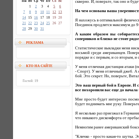
Пн
Вт
Ср
Чт
Пт
Сб
Вс
скверно. И, поверьте, так оно и буде
1
2
3
4
5
6
На чем основана ваша уверенност
7
8
9
10
11
12
13
14
15
16
17
18
19
20
Я нахожусь в оптимальной физическ
21
22
23
24
25
26
27
Поединок продлится максимум до 9-
28
29
30
31
А каким образом вы собираетес
соперников и близко не стоит рядо
РЕКЛАМА
Статистические выкладки меня ниск
восьмой среди американцев. Поверь
порядке и с первым, и со вторым, и 
КТО НА САЙТЕ
У меня отличная дистанция атаки (
- Спорт). У меня отличный джеб. А с
бой. Это секрет. Но, поверьте, Вита
Гостей: 19
Это ваш первый бой в Европе. И с
все похоронили вас еще до начала
Мне просто будет интересно посмотр
будет поднимать мне руку. Поверьте,
Я несколько раз приезжал в Герман
что никакого дискомфорта от пребы
Немногим ранее американский боксе
"Кличко - просто какая-то шутка. 