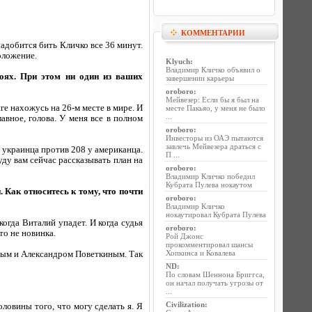
КОММЕНТАРИИ
адобится бить Кличко все 36 минут.
оложение.
Klyuch
:
Владимир Кличко объявил о
оях. При этом ни один из ваших
завершении карьеры
oroboro
:
Мейвезер: Если бы я был на
е нахожусь на 26-м месте в мире. И
месте Пакьяо, у меня не было
...
авное, голова. У меня все в полном
oroboro
:
Инвесторы из ОАЭ пытаются
завлечь Мейвезера драться с
 украинца против 208 у американца.
П ...
уду вам сейчас рассказывать план на
oroboro
:
Владимир Кличко победил
Кубрата Пулева нокаутом
 Как относитесь к тому, что почти
oroboro
:
Владимир Кличко
нокаутировал Кубрата Пулева
огда Виталий упадет. И когда судья
oroboro
:
то не новинка.
Рой Джонс
прокомментировал шансы
Хопкинса и Ковалева
евым и Александром Поветкиным. Так
ND
:
По словам Шеннона Бриггса,
он начал получать угрозы от
...
Civilization
:
ловины того, что могу сделать я. Я