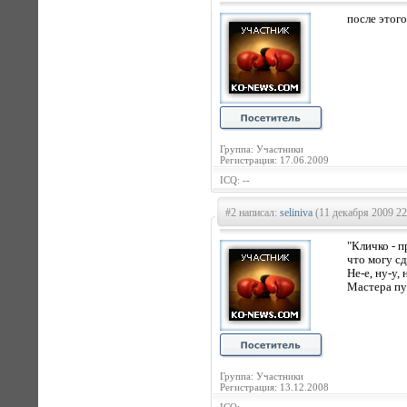
после этог
Группа: Участники
Регистрация: 17.06.2009
ICQ: --
#2 написал:
seliniva
(11 декабря 2009 22
"Кличко - 
что могу сд
Не-е, ну-у,
Мастера пус
Группа: Участники
Регистрация: 13.12.2008