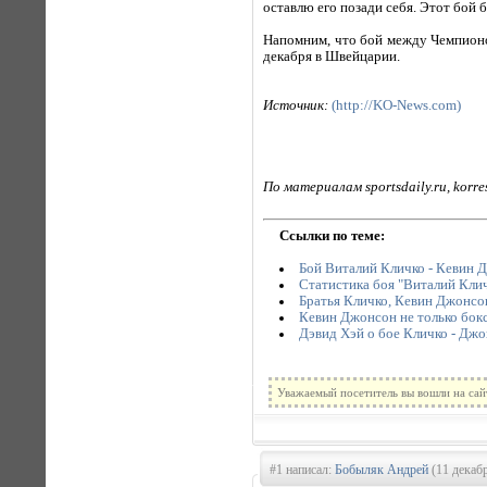
оставлю его позади себя. Этот бой б
Напомним, что бой между Чемпион
декабря в Швейцарии.
Источник:
(http://KO-News.com)
По материалам sportsdaily.ru, korre
Ссылки по теме:
Бой Виталий Кличко - Кевин Д
Статистика боя "Виталий Кли
Братья Кличко, Кевин Джонсон
Кевин Джонсон не только бокс
Дэвид Хэй о бое Кличко - Джо
Уважаемый посетитель вы вошли на сай
#1 написал:
Бобыляк Андрей
(11 декабр