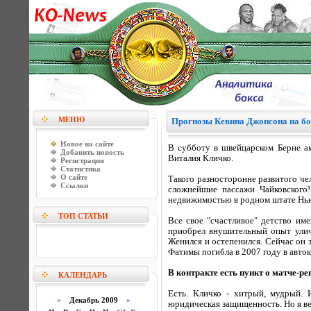
МЕНЮ
Прогнозы Кевина Джонсона на бо
Новое на сайте
В субботу в швейцарском Берне а
Добавить новость
Виталия Кличко.
Регистрация
Статистика
О сайте
Такого разносторонне развитого че
Ссылки
сложнейшие пассажи Чайковского!
недвижимостью в родном штате Нь
ТОП СТАТЬИ
Все свое "счастливое" детство им
приобрел внушительный опыт уличн
Женился и остепенился. Сейчас он 
Фатимы погибла в 2007 году в авто
В контракте есть пункт о матче-р
КАЛЕНДАРЬ
Есть. Кличко - хитрый, мудрый.
«
Декабрь 2009
»
юридическая защищенность. Но я ведь