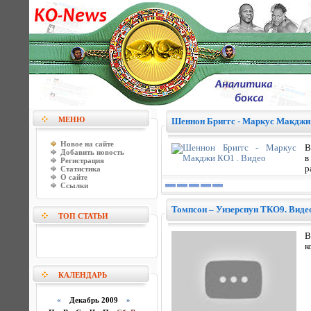
МЕНЮ
Шеннон Бриггс - Маркус Макджи 
Новое на сайте
В
Добавить новость
в
Регистрация
р
Статистика
О сайте
Ссылки
Томпсон – Уизерспун ТКО9. Видео
ТОП СТАТЬИ
В
к
КАЛЕНДАРЬ
«
Декабрь 2009
»