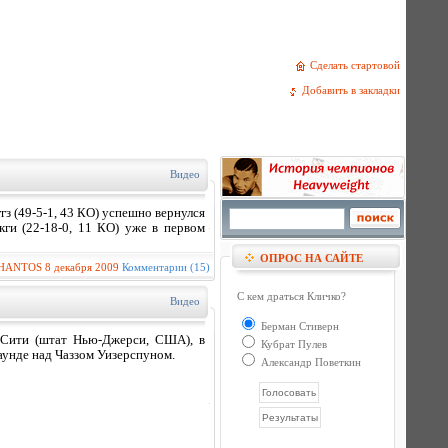
Сделать стартовой
Добавить в закладки
Видео
з (49-5-1, 43 КО) успешно вернулся
ги (22-18-0, 11 КО) уже в первом
ОПРОС НА САЙТЕ
HANTOS
8 декабря 2009
Комментарии (15)
С кем драться Кличко?
Видео
Берман Стиверн
к-Сити (штат Нью-Джерси, США), в
Кубрат Пулев
унде над Чаззом Уизерспуном.
Александр Поветкин