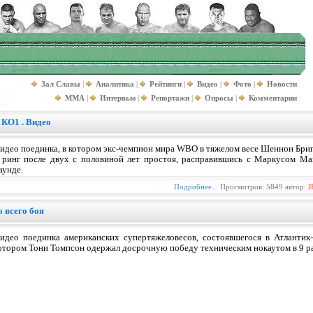
Зал Славы
|
Аналитика
|
Рейтинги
|
Видео
|
Фото
|
Новости
MMA
|
Интервью
|
Репортажи
|
Опросы
|
Комментарии
КО1 . Видео
идео поединка, в котором экс-чемпион мира WBO в тяжелом весе Шеннон Бригг
 ринг после двух с половиной лет простоя, расправившись с Маркусом Мак
аунде.
Подробнее...
Просмотров: 5849 автор:
J
 всего боя
идео поединка американских супертяжеловесов, состоявшегося в Атланти
отором Тони Томпсон одержал досрочную победу техническим нокаутом в 9 ра