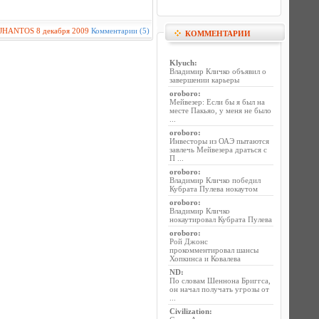
JHANTOS
8 декабря 2009
Комментарии (5)
КОММЕНТАРИИ
Klyuch
:
Владимир Кличко объявил о
завершении карьеры
oroboro
:
Мейвезер: Если бы я был на
месте Пакьяо, у меня не было
...
oroboro
:
Инвесторы из ОАЭ пытаются
завлечь Мейвезера драться с
П ...
oroboro
:
Владимир Кличко победил
Кубрата Пулева нокаутом
oroboro
:
Владимир Кличко
нокаутировал Кубрата Пулева
oroboro
:
Рой Джонс
прокомментировал шансы
Хопкинса и Ковалева
ND
:
По словам Шеннона Бриггса,
он начал получать угрозы от
...
Civilization
: