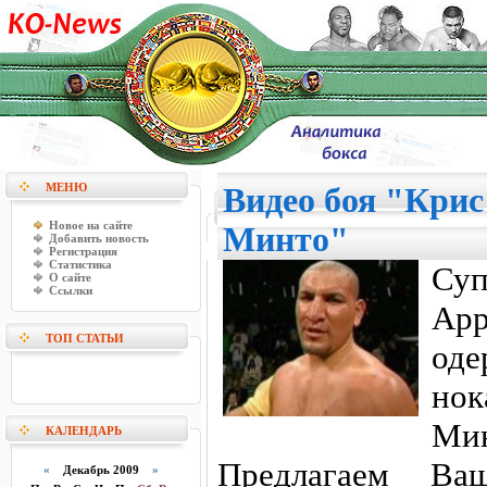
МЕНЮ
Видео боя "Крис
Новое на сайте
Минто"
Добавить новость
Регистрация
Статистика
Су
О сайте
Ссылки
Ар
ТОП СТАТЬИ
оде
но
Ми
КАЛЕНДАРЬ
Предлагаем Ва
«
Декабрь 2009
»