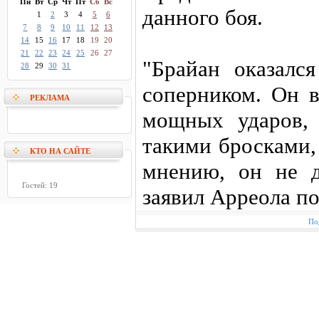
Пн
Вт
Ср
Чт
Пт
Сб
Вс
данного боя.
1
2
3
4
5
6
7
8
9
10
11
12
13
14
15
16
17
18
19
20
21
22
23
24
25
26
27
"Брайан оказалс
28
29
30
31
соперником. Он в
РЕКЛАМА
мощных ударов,
такими бросками,
КТО НА САЙТЕ
мнению, он не 
Гостей: 19
заявил Арреола по
По