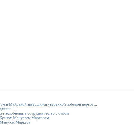
м и Майданой завершился уверенной победой первог ...
ладший
т возобновить сотрудничество с отцом
с Хуаном Мануэлем Маркесом
 Мануэля Маркеса