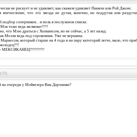
ески не рискует и не удивляет, как скажем удивляет Пакмэн или Рой Джонс.
я впечатление, что это звезда не дутая, конечно, но поддутая или разду
 подбор соперников... и ноль в послужном списке.
Мэя тоже ведь мелковат!!!!!
но, что Мэю драться с Хопкинсом, но не сейчас, а 5 лет назад.
ак Мозли ведь под сороковник. Уже не вершина.
Маркесом, который старше на 4 года и на пару категорий легче, мало, что приб
молодец!!!!
- МЕКСИКАНЕЦ!!!!!!!!!!!!
1:57)
на очереди у Мэйвезера Вик Дарчинян?