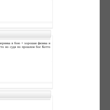
перника в бою + хорошая физика и
тто но судя по прошлом бое Котто