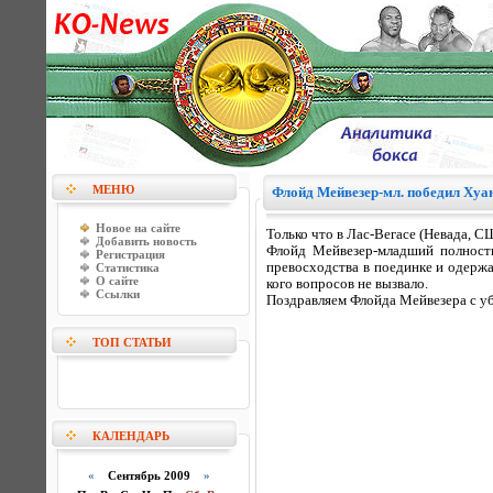
МЕНЮ
Флойд Мейвезер-мл. победил Ху
Новое на сайте
Только что в Лас-Вегасе (Невада,
Добавить новость
Флойд Мейвезер-младший полность
Регистрация
превосходства в поединке и одержа
Статистика
О сайте
кого вопросов не вызвало.
Ссылки
Поздравляем Флойда Мейвезера с у
ТОП СТАТЬИ
КАЛЕНДАРЬ
«
Сентябрь 2009
»