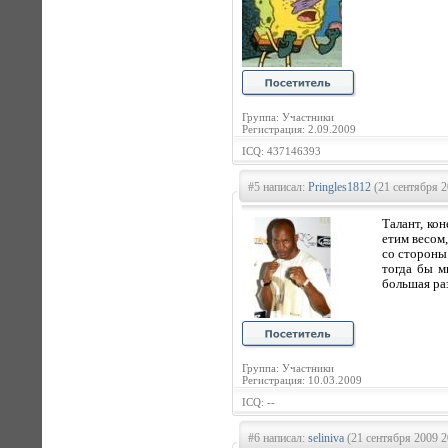
Группа: Участники
Регистрация: 2.09.2009
ICQ: 437146393
#5 написал:
Pringles1812
(21 сентября 2
Талант, кон
етим весом,
со стороны
тогда бы м
большая раз
Группа: Участники
Регистрация: 10.03.2009
ICQ: --
#6 написал:
seliniva
(21 сентября 2009 2