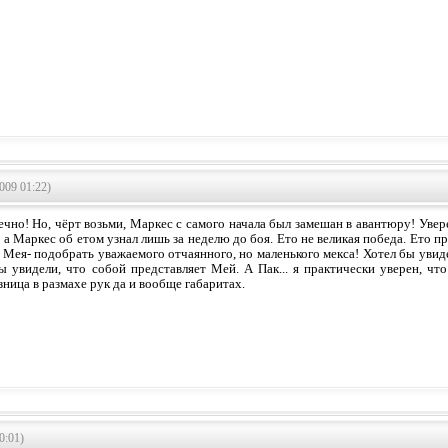
009 01:22)
ечно! Но, чёрт возьми, Маркес с самого начала был замешан в авантюру! Увер
 а Маркес об етом узнал лишь за неделю до боя. Ето не великая победа. Ето 
 Мея- подобрать уважаемого отчаянного, но маленького мекса! Хотел бы увид
ы увидели, что собой представляет Мей. А Пак... я практически уверен, чт
ница в размахе рук да и вообще габаритах.
0:01)