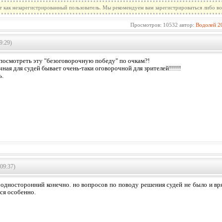
т как незарегистрированный пользователь. Мы рекомендуем вам зарегистрироваться либо во
Просмотров: 10532 автор:
Водолей
2
9:29)
посмотреть эту "безоговорочную победу" по очкам?!
ная для судей бывает очень-таки оговорочной для зрителей!!!!!!
ь.
09:37)
 односторонний конечно. но вопросов по поводу решения судей не было и вря
ся особенно.