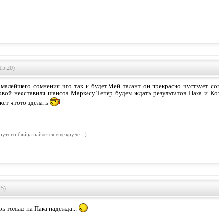
15:20)
малейшего сомнения что так и будет.Мей талант он прекрасно чуствует со
овой неоставили шансов Маркесу.Тепер будем ждать результатов Пака и Ко
жет чтото зделать
----
рутого бойца найдётся ещё круче :-)
25)
ерь только на Пака надежда...