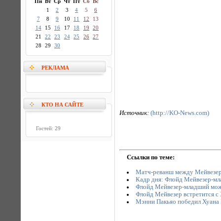
Пн
Вт
Ср
Чт
Пт
Сб
Вс
1
2
3
4
5
6
7
8
9
10
11
12
13
14
15
16
17
18
19
20
21
22
23
24
25
26
27
28
29
30
РЕКЛАМА
КТО НА САЙТЕ
Источник:
(http://KO-News.com)
Гостей: 29
Ссылки по теме:
Матч-реванш между Мейвезеро
Кадр дня: Флойд Мейвезер-м
Флойд Мейвезер-младший може
Флойд Мейвезер встретится 
Мэнни Пакьяо победил Хуана