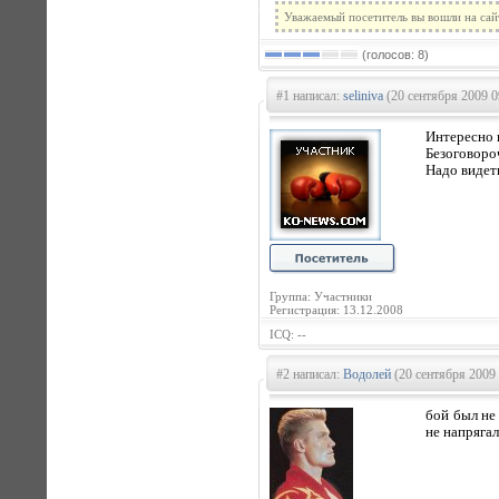
Уважаемый посетитель вы вошли на сай
(голосов: 8)
#1 написал:
seliniva
(20 сентября 2009 0
Интересно 
Безоговороч
Надо видет
Группа: Участники
Регистрация: 13.12.2008
ICQ: --
#2 написал:
Водолей
(20 сентября 2009 
бой был не
не напрягал