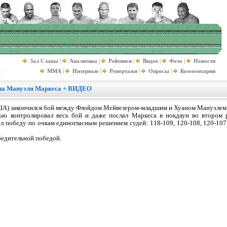
Зал Славы
|
Аналитика
|
Рейтинги
|
Видео
|
Фото
|
Новости
MMA
|
Интервью
|
Репортажи
|
Опросы
|
Комментарии
ана Мануэля Маркеса + ВИДЕО
 США) закончился бой между Флойдом Мейвезером-младшим и Хуаном Мануэлем
ю контролировал весь бой и даже послал Маркеса в нокдаун во втором 
л победу по очкам единогласным решением судей: 118-109, 120-108, 120-107
бедительной победой.