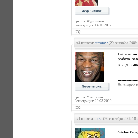
Группа: Журналисты
Регистрация: 14.10.2007
ICQ: --
#3 написал:
suvorow
(20 сентября 2009 
Небыло ни 
робота гол
врядли смо
----------------
На каждого к
Группа: Участники
Регистрация: 20.03.2009
ICQ: --
#4 написал:
tatiss
(20 сентября 2009 18:
жаль... теп