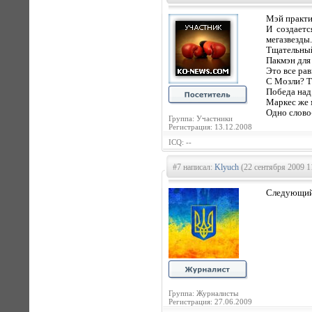
Мэй практич
И создаетс
мегазвезды.
Тщательный
Пакмэн для 
Это все рав
С Мозли? Т
Победа над 
Маркес же 
Одно слово
Группа: Участники
Регистрация: 13.12.2008
ICQ: --
#7 написал:
Klyuch
(22 сентября 2009 1
Следующий 
Группа: Журналисты
Регистрация: 27.06.2009