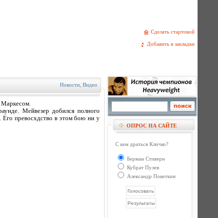
Сделать стартовой
Добавить в закладки
Новости
,
Видео
 Маркесом.
раунде. Мейвезер добился полного
. Его превосхдство в этом бою ни у
ОПРОС НА САЙТЕ
С кем драться Кличко?
Берман Стиверн
Кубрат Пулев
Александр Поветкин