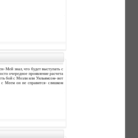
ен- Мей знал, что будет выступать с
просто очередное проявление расчета
еть бой с Мозли или Уильямсом- вот
о с Меем он не справится- слишком