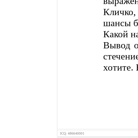
выраже
Кличко
шансы б
Какой н
Вывод о
стечени
хотите. 
ICQ: 486640001