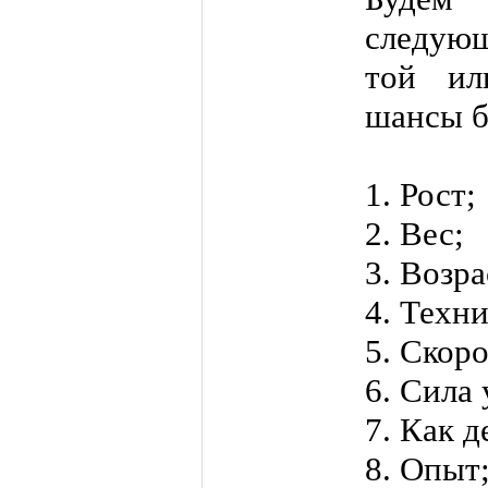
следующ
той ил
шансы б
1. Рост;
2. Вес;
3. Возра
4. Техни
5. Скоро
6. Сила 
7. Как д
8. Опыт