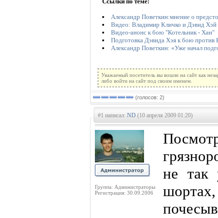
Ссылки по теме:
Александр Поветкин:мнение о предст
Видео: Владимир Кличко и Дэвид Хэй
Видео-анонс к бою "Котельник - Хан"
Подготовка Дэвида Хэя к бою против 
Александр Поветкин: «Уже начал подг
Уважаемый посетитель вы вошли на сайт как нез
либо войти на сайт под своим именем.
(голосов: 2)
#1 написал:
ND
(10 апреля 2009 01:20)
Посмотр
грязнор
не так 
шорта
Группа: Администраторы
Регистрация: 30.09.2006
почесыв