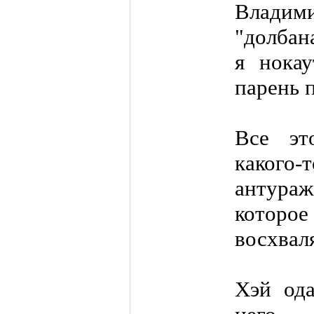
Владими
"долбан
я нокау
парень п
Все эт
какого-
антура
которое
восхвал
Хэй ода