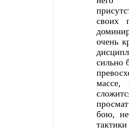
него 
присутс
своих 
домини
очень к
дисцип
сильно 
превосх
массе,
сложитс
просма
бою, не
тактик