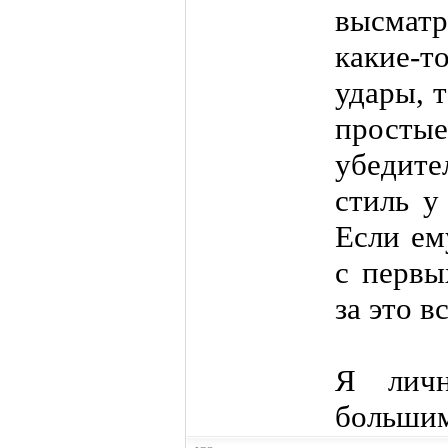
высматр
какие-
удары, 
простые
убедите
стиль у
Если ем
с первы
за это в
Я личн
большим