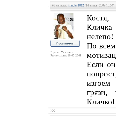
#3 написал:
Pringles1812
(14 апреля 2009 16:54)
Костя, 
Кличка 
нелепо!
По всем 
мотивац
Группа: Участники
Регистрация: 10.03.2009
Если он
попрост
изгоем 
грязи,
Кличко!
ICQ: --