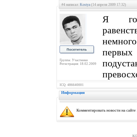
#4 написал:
Kostya
(14 апреля 2009 17:32)
Я гов
равенс
немного
первых
поду
Группа: Участники
Регистрация: 18.02.2009
превосхо
ICQ: 486640001
Информация
Комментировать новости на сайте
KO