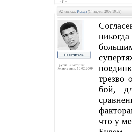
ICQ: --
#2 написал:
Kostya
(14 апреля 2009 10:53)
Соглас
никогда
больши
суперт
поедин
Группа: Участники
Регистрация: 18.02.2009
трезво 
бой, д
сравне
фактора
что у ме
Будем