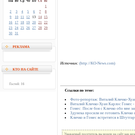
Пн
Вт
Ср
Чт
Пт
Сб
Вс
1
2
3
4
5
6
7
8
9
10
11
12
13
14
15
16
17
18
19
20
21
22
23
24
25
26
27
28
29
30
31
РЕКЛАМА
Источник:
(http://KO-News.com)
КТО НА САЙТЕ
Гостей: 16
Ссылки по теме:
Фото-репортаж: Виталий Кличко-Хуан
Виталий Кличко-Хуан Карлос Гомес - 
Гомес: После боя с Кличко обо мне за
Здунека просили не готовить Кличко 
Кличко и Гомес встретятся в Штутгар
Уважаемый посетитель вы вошли на сайт как не