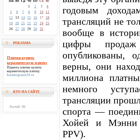
Пн
Вт
Ср
Чт
Пт
Сб
Вс
1
2
3
4
годовым дохода
5
6
7
8
9
10
11
12
13
14
15
16
17
18
трансляций не то
19
20
21
22
23
24
25
26
27
28
29
30
31
вообще в истори
цифры прода
РЕКЛАМА
опубликованы, о
Плитки купить
керамическую плитку
верны, они наход
Планета
плитки купить
керамическую плитку
.
миллиона платны
keramogranit24.ru
немного уступ
КТО НА САЙТЕ
трансляции прошл
Гостей: 36
спорта — поедин
Хойей и Мэнни 
PPV).