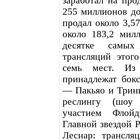
заработал на про
255 миллионов до
продал около 3,5
около 183,2 милл
десятке самых
трансляций этог
семь мест. Из
принадлежат бок
— Пакьяо и Трин
реслингу (шоу
участием Флойд
Главной звездой 
Леснар: трансля