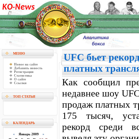
МЕНЮ
UFC бьет рекор
Новое на сайте
платных трансл
Добавить новость
Регистрация
Статистика
Как сообщил пр
О сайте
Ссылки
недавнее шоу UFC
ТОП СТАТЬИ
продаж платных т
175 тысяч, уст
КАЛЕНДАРЬ
рекорд среди в
«
Январь 2009
»
выведя эту орган