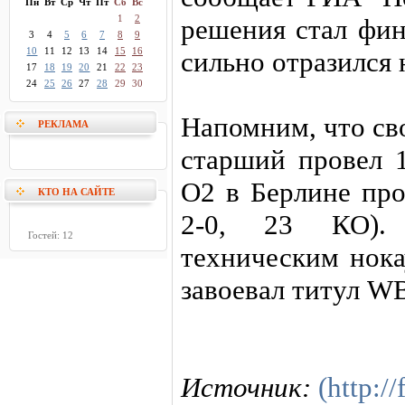
Пн
Вт
Ср
Чт
Пт
Сб
Вс
1
2
решения стал фин
3
4
5
6
7
8
9
10
11
12
13
14
15
16
сильно отразился 
17
18
19
20
21
22
23
24
25
26
27
28
29
30
Напомним, что св
РЕКЛАМА
старший провeл 1
O2 в Берлине про
КТО НА САЙТЕ
2-0, 23 КО).
Гостей: 12
техническим нока
завоевал титул W
Источник:
(http:/