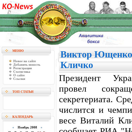
МЕНЮ
Виктор Ющенко
Новое на сайте
Кличко
Добавить новость
Регистрация
Статистика
Президент Ук
О сайте
Ссылки
провeл сокращ
ТОП СТАТЬИ
секретериата. Ср
числится и чемп
КАЛЕНДАРЬ
весе Виталий Кли
«
Ноябрь 2008
»
сообщает РИА "Но