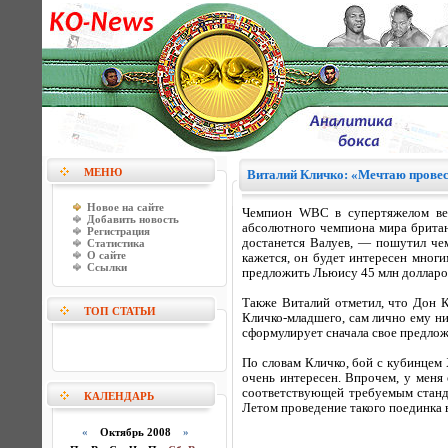
МЕНЮ
Виталий Кличко: «Мечтаю провес
Новое на сайте
Чемпион WBC в супертяжелом вес
Добавить новость
абсолютного чемпиона мира британ
Регистрация
достанется Валуев, — пошутил чем
Статистика
О сайте
кажется, он будет интересен многи
Ссылки
предложить Льюису 45 млн долларов
Также Виталий отметил, что Дон К
ТОП СТАТЬИ
Кличко-младшего, сам лично ему ни
сформулирует сначала свое предлож
По словам Кличко, бой с кубинцем 
очень интересен. Впрочем, у меня 
соответствующей требуемым станд
КАЛЕНДАРЬ
Летом проведение такого поединка в
«
Октябрь 2008
»