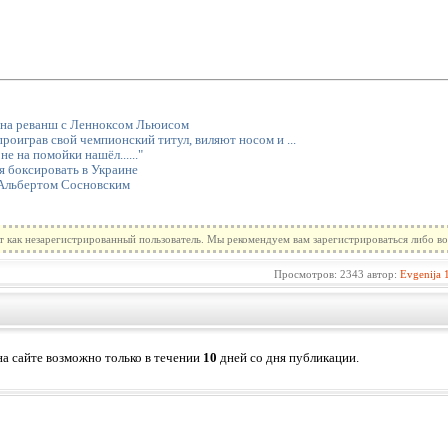
 на реванш с Ленноксом Льюисом
роиграв свой чемпионский титул, виляют носом и ...
е на помойки нашёл......"
я боксировать в Украине
 Альбертом Сосновским
т как незарегистрированный пользователь. Мы рекомендуем вам зарегистрироваться либо во
Просмотров: 2343 автор:
Evgenija
а сайте возможно только в течении
10
дней со дня публикации.