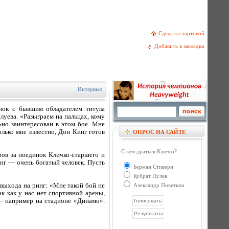
Сделать стартовой
Добавить в закладки
Интервью
нок с бывшим обладателем титула
ева. «Разыграем на пальцах, кому
но заинтересован в этом бое. Мне
олько мне известно, Дон Кинг готов
ОПРОС НА САЙТЕ
С кем драться Кличко?
ров за поединок Кличко-старшего и
нг — очень богатый человек. Пусть
Берман Стиверн
Кубрат Пулев
выхода на ринг: «Мне такой бой не
Александр Поветкин
ак как у нас нет спортивной арены,
— например на стадионе «Динамо».