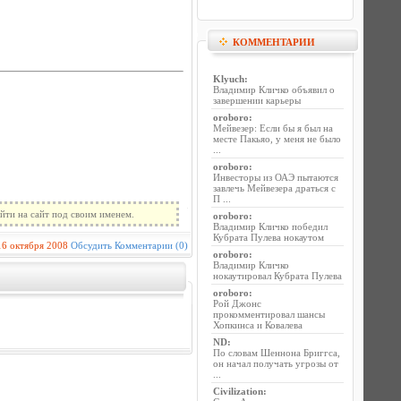
КОММЕНТАРИИ
Klyuch
:
Владимир Кличко объявил о
завершении карьеры
oroboro
:
Мейвезер: Если бы я был на
месте Пакьяо, у меня не было
...
oroboro
:
Инвесторы из ОАЭ пытаются
завлечь Мейвезера драться с
П ...
йти на сайт под своим именем.
oroboro
:
Владимир Кличко победил
Кубрата Пулева нокаутом
16 октября 2008
Обсудить
Комментарии (0)
oroboro
:
Владимир Кличко
нокаутировал Кубрата Пулева
oroboro
:
Рой Джонс
прокомментировал шансы
Хопкинса и Ковалева
ND
:
По словам Шеннона Бриггса,
он начал получать угрозы от
...
Civilization
: