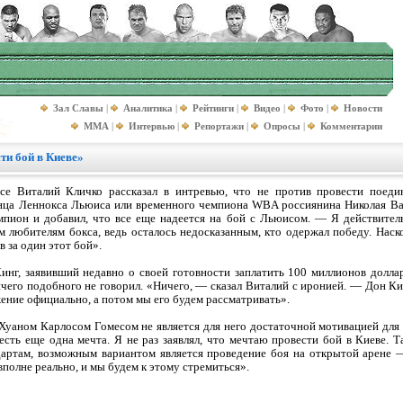
Зал Славы
|
Аналитика
|
Рейтинги
|
Видео
|
Фото
|
Новости
MMA
|
Интервью
|
Репортажи
|
Опросы
|
Комментарии
ти бой в Киеве»
е Виталий Кличко рассказал в интревью, что не против провести поеди
ца Леннокса Льюиса или временного чемпиона WBA россиянина Николая Валу
пион и добавил, что все еще надеется на бой с Льюисом. — Я действитель
м любителям бокса, ведь осталось недосказанным, кто одержал победу. Наск
 за один этот бой».
инг, заявивший недавно о своей готовности заплатить 100 миллионов долла
чего подобного не говорил. «Ничего, — сказал Виталий с иронией. — Дон Ки
ение официально, а потом мы его будем рассматривать».
Хуаном Карлосом Гомесом не является для него достаточной мотивацией для 
есть еще одна мечта. Я не раз заявлял, что мечтаю провести бой в Киеве. Т
артам, возможным вариантом является проведение боя на открытой арене 
полне реально, и мы будем к этому стремиться».