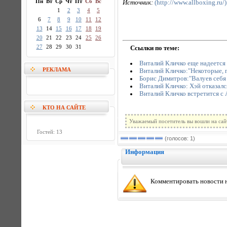
Пн
Вт
Ср
Чт
Пт
Сб
Вс
Источник:
(http://www.allboxing.ru/)
1
2
3
4
5
6
7
8
9
10
11
12
13
14
15
16
17
18
19
20
21
22
23
24
25
26
27
28
29
30
31
Ссылки по теме:
Виталий Кличко еще надеется
РЕКЛАМА
Виталий Кличко:"Некоторые, п
Борис Димитров:"Валуев себя н
Виталий Кличко: Хэй отказалс
Виталий Кличко встретится с
КТО НА САЙТЕ
Уважаемый посетитель вы вошли на сай
Гостей: 13
(голосов: 1)
Информация
Комментировать новости н