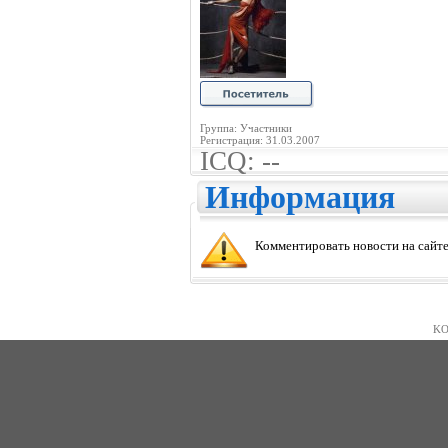
Группа: Участники
Регистрация: 31.03.2007
ICQ: --
Информация
Комментировать новости на сайте
KO