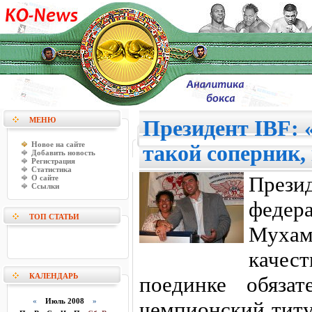
МЕНЮ
Президент IBF: 
Новое на сайте
такой соперник,
Добавить новость
Регистрация
Статистика
През
О сайте
Ссылки
федер
ТОП СТАТЬИ
Мухам
качес
КАЛЕНДАРЬ
поединке обязат
«
Июль 2008
»
чемпионский титу