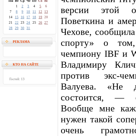
Пн
Вт
Ср
Чт
Пт
Сб
Вс
1
2
3
4
5
6
версии этой ор
7
8
9
10
11
12
13
14
15
16
17
18
19
20
Поветкина и амер
21
22
23
24
25
26
27
28
29
30
31
Чехове, сообщила
спорту» о том
РЕКЛАМА
чемпиону IBF и 
Владимиру Клич
КТО НА САЙТЕ
против экс-че
Гостей: 13
Валуева. «Не 
состоится, — 
Вообще мне каж
нужен такой сопе
очень грамот