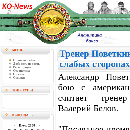
МЕНЮ
Тренер Поветкин
Новое на сайте
слабых сторонах
Добавить новость
Регистрация
Статистика
Александр Пове
О сайте
Ссылки
бою с американ
ТОП СТАТЬИ
считает тренер
Валерий Белов.
КАЛЕНДАРЬ
«
Июль 2008
»
"Последнее время