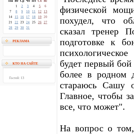
Пн
Вт
Ср
Чт
Пт
Сб
Вс
1
2
3
4
5
6
физической мощ
7
8
9
10
11
12
13
14
15
16
17
18
19
20
похудел, что об
21
22
23
24
25
26
27
28
29
30
31
сказал тренер П
подготовке к бо
РЕКЛАМА
психологическое 
будет первый бой
КТО НА САЙТЕ
более в родном 
Гостей: 13
стараюсь Сашу о
Главное, чтобы з
все, что может".
На вопрос о том,