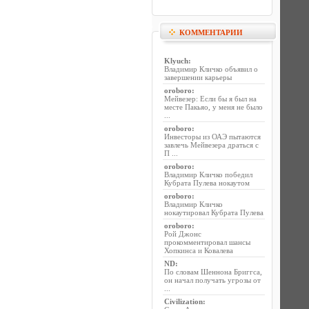
КОММЕНТАРИИ
Klyuch
:
Владимир Кличко объявил о
завершении карьеры
oroboro
:
Мейвезер: Если бы я был на
месте Пакьяо, у меня не было
...
oroboro
:
Инвесторы из ОАЭ пытаются
завлечь Мейвезера драться с
П ...
oroboro
:
Владимир Кличко победил
Кубрата Пулева нокаутом
oroboro
:
Владимир Кличко
нокаутировал Кубрата Пулева
oroboro
:
Рой Джонс
прокомментировал шансы
Хопкинса и Ковалева
ND
:
По словам Шеннона Бриггса,
он начал получать угрозы от
...
Civilization
: