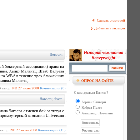
Сделать стартовой
Добавить в закладки
Новости
й боксерской ассоциации) права на
нина, Хайко Малвитц. Штаб Валуева
инга WBA в течение трех ближайших
 заявил Малвитц.
ОПРОС НА САЙТЕ
 автор:
ND
27 июня 2008
Комментарии (0)
С кем драться Кличко?
Новости
,
Фото
Берман Стиверн
Кубрат Пулев
ана Чагаева отменен бой за титул с
Александр Поветкин
 промоутерской компании Universum
автор:
ND
27 июня 2008
Комментарии (15)