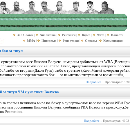
Зал Славы
|
Аналитика
|
Рейтинги
|
Видео
|
Фото
|
Новости
MMA
|
Интервью
|
Репортажи
|
Опросы
|
Комментарии
 боя за титул
в супертяжелом весе Николая Валуева намерены добиваться от WBA (Всемирно
р промоутерской компании Zauerland Event, представляющей интересы россия
бой либо со вторым (Джон Руиз), либо с третьим (Кали Миен) номерами рейт
озможности проведения такого боя — за вакантный титул или за временный», —
Подробнее...
Просмотров: 3594
й за титул ЧМ с участием Валуева
з-за травмы чемпиона мира по боксу в супертяжелом весе по версии WBA Русл
частием россиянина Николая Валуева, сообщили РИА Новости в пресс-службе
ox-Promotion.
Подробнее...
Просмотров: 4093 