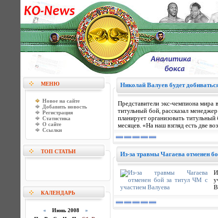
МЕНЮ
Николай Валуев будет добиваться
Новое на сайте
Представители экс-чемпиона мира 
Добавить новость
титульный бой, рассказал менедже
Регистрация
планирует организовать титульный 
Статистика
О сайте
месяцев. «На наш взгляд есть две в
Ссылки
ТОП СТАТЬИ
Из-за травмы Чагаева отменен бо
И
у
B
КАЛЕНДАРЬ
«
Июнь 2008
»