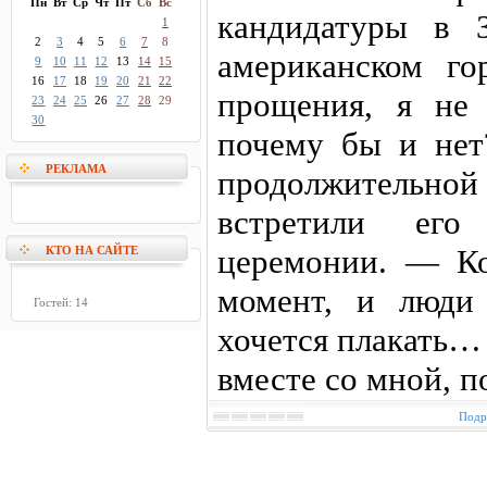
Пн
Вт
Ср
Чт
Пт
Сб
Вс
кандидатуры в 
1
2
3
4
5
6
7
8
американском го
9
10
11
12
13
14
15
16
17
18
19
20
21
22
прощения, я не 
23
24
25
26
27
28
29
30
почему бы и нет
РЕКЛАМА
продолжитель
встретили его
церемонии. — Ко
КТО НА САЙТЕ
момент, и люди 
Гостей: 14
хочется плакать…
вместе со мной, п
Подр