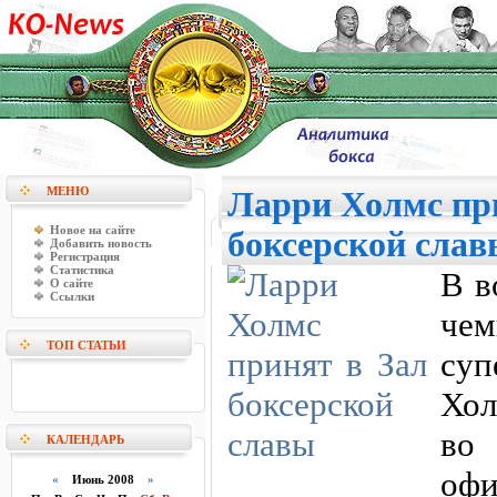
МЕНЮ
Ларри Холмс пр
Новое на сайте
боксерской слав
Добавить новость
Регистрация
Статистика
В в
О сайте
Ссылки
ч
ТОП СТАТЬИ
су
Хол
во
КАЛЕНДАРЬ
офи
«
Июнь 2008
»