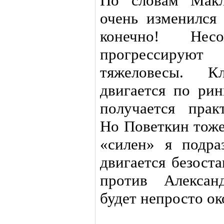
По словам Макл
очень изменился 
конечно! Нес
прогрессирую
тяжеловесы. К
двигается по рин
получается прак
Но Поветкин тоже
«силен» я подра
двигается безост
против Алексан
будет непросто ок