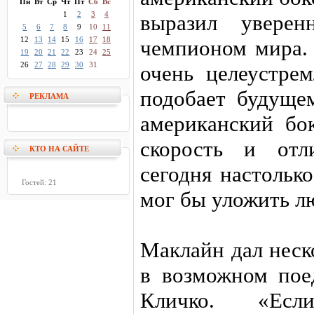
Пн
Вт
Ср
Чт
Пт
Сб
Вс
1
2
3
4
выразил уверен
5
6
7
8
9
10
11
12
13
14
15
16
17
18
чемпионом мира. 
19
20
21
22
23
24
25
26
27
28
29
30
31
очень целеустре
подобает будуще
РЕКЛАМА
американский бо
скорость и отл
КТО НА САЙТЕ
сегодня настольк
Гостей: 21
мог бы уложить л
Маклайн дал неск
в возможном пое
Кличко. «Есл