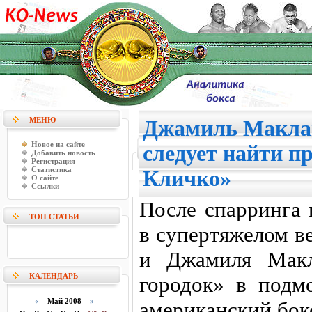
МЕНЮ
Джамиль Маклай
Новое на сайте
следует найти п
Добавить новость
Регистрация
Статистика
Кличко»
О сайте
Ссылки
После спарринга 
ТОП СТАТЬИ
в супертяжелом в
и Джамиля Макл
КАЛЕНДАРЬ
городок» в подм
«
Май 2008
»
американский бок