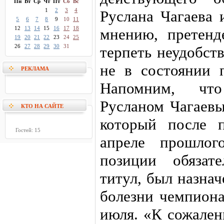
Пн
Вт
Ср
Чт
Пт
Сб
Вс
1
2
3
4
Руслана Чагаева 
5
6
7
8
9
10
11
12
13
14
15
16
17
18
мнению, претенд
19
20
21
22
23
24
25
26
27
28
29
30
31
терпеть неудобств
не в состоянии 
РЕКЛАМА
Напомним, чт
Русланом Чагаев
КТО НА САЙТЕ
который после 
Гостей: 15
апреле прошлог
позиции обязат
титул, был назнач
болезни чемпиона
июля. «К сожален