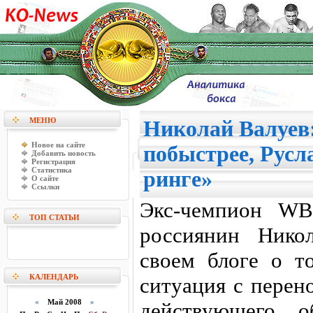
МЕНЮ
Николай Валуев
Новое на сайте
побыстрее, Русла
Добавить новость
Регистрация
Статистика
ринге»
О сайте
Ссылки
Экс-чемпион WB
ТОП СТАТЬИ
россиянин Нико
своем блоге о т
КАЛЕНДАРЬ
ситуация с перен
«
Май 2008
»
действующего о