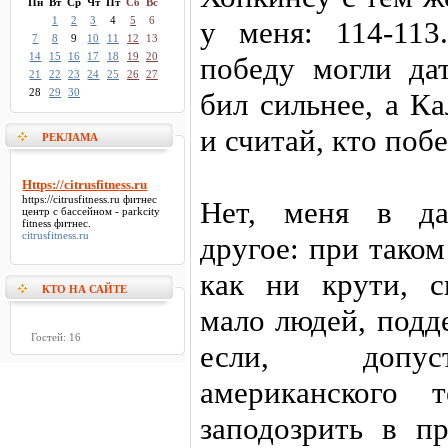
Пн
Вт
Ср
Чт
Пт
Сб
Вс
1
2
3
4
5
6
у меня: 114-11
7
8
9
10
11
12
13
14
15
16
17
18
19
20
победу могли да
21
22
23
24
25
26
27
28
29
30
бил сильнее, а К
и считай, кто поб
РЕКЛАМА
Https://citrusfitness.ru
https://citrusfitness.ru
фитнес
Нет, меня в да
центр с бассейном - parkcity
fitness фитнес.
citrusfitness.ru
другое: при тако
как ни крути, с
КТО НА САЙТЕ
мало людей, под
Гостей: 16
если, допуст
американского 
заподозрить в пр