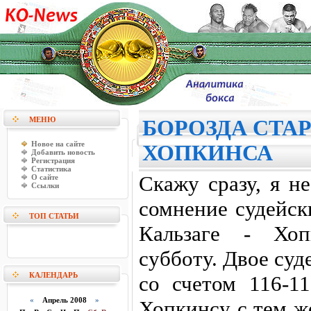
МЕНЮ
БОРОЗДА СТА
Новое на сайте
ХОПКИНСА
Добавить новость
Регистрация
Статистика
Скажу сразу, я н
О сайте
Ссылки
сомнение судейск
ТОП СТАТЬИ
Кальзаге - Хоп
субботу. Двое суд
КАЛЕНДАРЬ
со счетом 116-11
«
Апрель 2008
»
Хопкинсу с тем ж