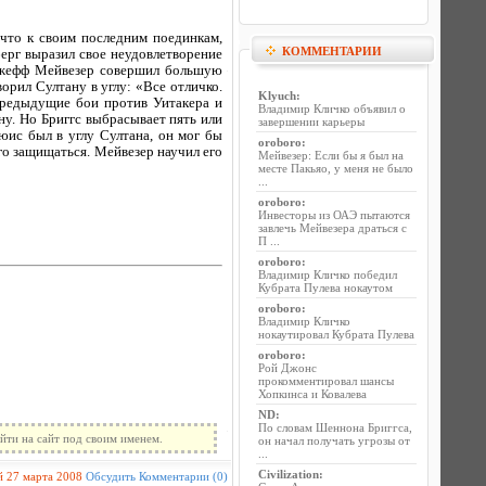
что к своим последним поединкам,
КОММЕНТАРИИ
ерг выразил свое неудовлетворение
Джефф Мейвезер совершил большую
орил Султану в углу: «Все отличко.
Klyuch
:
предыдущие бои против Уитакера и
Владимир Кличко объявил о
у. Но Бриггс выбрасывает пять или
завершении карьеры
юис был в углу Султана, он мог бы
oroboro
:
го защищаться. Мейвезер научил его
Мейвезер: Если бы я был на
месте Пакьяо, у меня не было
...
oroboro
:
Инвесторы из ОАЭ пытаются
завлечь Мейвезера драться с
П ...
oroboro
:
Владимир Кличко победил
Кубрата Пулева нокаутом
oroboro
:
Владимир Кличко
нокаутировал Кубрата Пулева
oroboro
:
Рой Джонс
прокомментировал шансы
Хопкинса и Ковалева
ND
:
По словам Шеннона Бриггса,
йти на сайт под своим именем.
он начал получать угрозы от
...
Civilization
:
й
27 марта 2008
Обсудить
Комментарии (0)