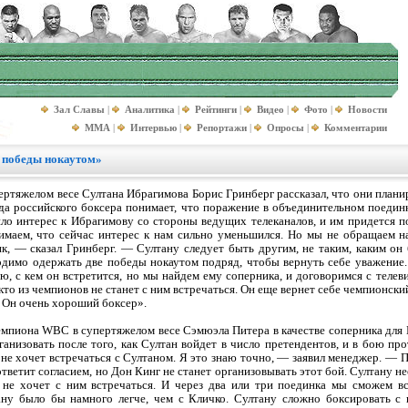
Зал Славы
|
Аналитика
|
Рейтинги
|
Видео
|
Фото
|
Новости
MMA
|
Интервью
|
Репортажи
|
Опросы
|
Комментарии
 победы нокаутом»
ертяжелом весе Султана Ибрагимова Борис Гринберг рассказал, что они план
да российского боксера понимает, что поражение в объединительном поединк
о интерес к Ибрагимову со стороны ведущих телеканалов, и им придется по
маем, что сейчас интерес к нам сильно уменьшился. Но мы не обращаем на
, — сказал Гринберг. — Султану следует быть другим, не таким, каким он
ходимо одержать две победы нокаутом подряд, чтобы вернуть себе уважение
ю, с кем он встретится, но мы найдем ему соперника, и договоримся с теле
то из чемпионов не станет с ним встречаться. Он еще вернет себе чемпионский 
. Он очень хороший боксер».
емпиона WBC в супертяжелом весе Сэмюэла Питера в качестве соперника для
анизовать после того, как Султан войдет в число претендентов, и в бою пр
не хочет встречаться с Султаном. Я это знаю точно, — заявил менеджер. — П
ответит согласием, но Дон Кинг не станет организовывать этот бой. Султану 
) не хочет с ним встречаться. И через два или три поединка мы сможем в
ну было бы намного легче, чем с Кличко. Султану сложно боксировать с 