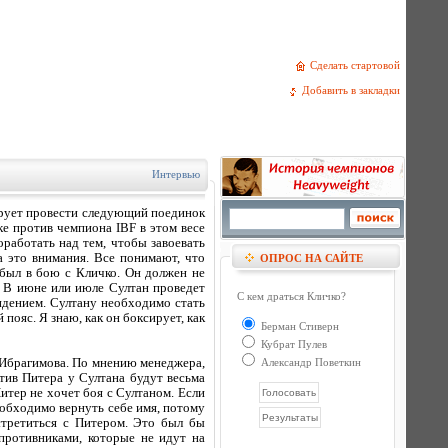
Сделать стартовой
Добавить в закладки
Интервью
ирует провести следующий поединок
е против чемпиона IBF в этом весе
работать над тем, чтобы завоевать
 это внимания. Все понимают, что
ОПРОС НА САЙТЕ
 был в бою с Кличко. Он должен не
. В июне или июле Султан проведет
С кем драться Кличко?
видением. Султану необходимо стать
пояс. Я знаю, как он боксирует, как
Берман Стиверн
Кубрат Пулев
 Ибрагимова. По мнению менеджера,
Александр Поветкин
отив Питера у Султана будут весьма
итер не хочет боя с Султаном. Если
необходимо вернуть себе имя, потому
стретиться с Питером. Это был бы
противниками, которые не идут на