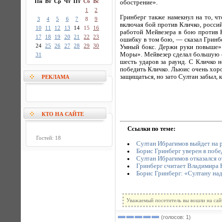
Пн
Вт
Ср
Чт
Пт
Сб
Вс
обострение».
1
2
Гринберг также намекнул на то, ч
3
4
5
6
7
8
9
включая бой против Кличко, росси
10
11
12
13
14
15
16
работой Мейвезера в бою против
17
18
19
20
21
22
23
ошибку в том бою, — сказал Гринбе
24
25
26
27
28
29
30
Умный бокс. Держи руки повыше».
Моры». Мейвезер сделал большую о
31
шесть ударов за раунд. С Кличко 
победить Кличко. Льюис очень хоро
защищаться, но зато Султан забыл, 
РЕКЛАМА
КТО НА САЙТЕ
Ссылки по теме:
Гостей: 18
Султан Ибрагимов выйдет на р
Борис Гринберг уверен в поб
Султан Ибрагимов отказался 
Гринберг считает Владимира 
Борис Гринберг: «Султану над
Уважаемый посетитель вы вошли на сай
(голосов: 1)