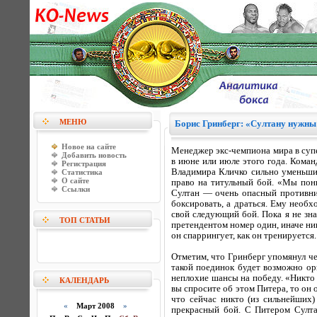
МЕНЮ
Борис Гринберг: «Султану нужны
Новое на сайте
Менеджер экс-чемпиона мира в суп
Добавить новость
в июне или июле этого года. Коман
Регистрация
Владимира Кличко сильно уменьшил
Статистика
О сайте
право на титульный бой. «Мы пони
Ссылки
Султан — очень опасный противник
боксировать, а драться. Ему необ
свой следующий бой. Пока я не зна
ТОП СТАТЬИ
претендентом номер один, иначе ник
он спаррингует, как он тренируется
Отметим, что Гринберг упомянул ч
такой поединок будет возможно орг
неплохие шансы на победу. «Никто 
КАЛЕНДАРЬ
вы спросите об этом Питера, то он 
что сейчас никто (из сильнейших
«
Март 2008
»
прекрасный бой. С Питером Султа