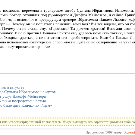
то возможны перемены в тренерском штабе Султана Ибрагимова. Напомним, 
йский боксер готовился под руководством Джеффа Мейвезера, и сейчас Гринб
 Кличко, и вспомнил о предыдущем тренере Ибрагимова Панаме Льюисе. «
рг. — Почему он не попытался поменять темп боя? Вы все видели, что он гов
 Почему он не сказал ему: «Проснись! Ты должен драться! Вспомни свои 
шибку. В бою против Шэннона Бриггса ему удалось поменять тактику Султан
необходимо драться, а не пытаться его перебоксировать. Если бы Панама Ль
шо использовал нокаутерские способности Султана, но совершенно не учил е
как нокаутировать соперника».
инг в августе?
еде Султана Ибрагимова нокаутом
от услуг Джеффа Мейвезера
Кличко посредственностью
о было дать Кличко по яйцам»
т как незарегистрированный пользователь. Мы рекомендуем вам зарегистрироваться либо во
Просмотров: 3099 автор:
Водоле