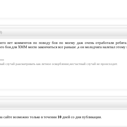
0)
его нет комментов по поводу боя по моему даж очень отработали ребята
го боя.для ХММ могло закончиться все раньше ,а он молодчяга налепал этому
----
ный случай раасматривать как личное оскорбление,несчастный случай не происходит.
а сайте возможно только в течении
10
дней со дня публикации.