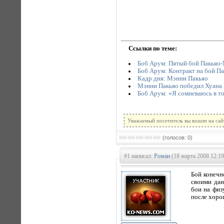
Ссылки по теме:
Боб Арум: Пятый бой Пакьяо-
Боб Арум: Контракт на бой П
Кадр дня: Мэнни Пакьяо
Мэнни Пакьяо победил Хуана
Боб Арум: «Я сомневаюсь в то
Уважаемый посетитель вы вошли на сай
(голосов: 0)
#1 написал:
Роман
(18 марта 2008 12:19
Бой конечн
своими дан
бои на физ
после хоро