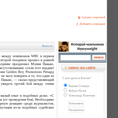
Сделать стартовой
Добавить в закладки
Новости
ок между чемпионом WBC в первом
 второй поединок прошел в равной
оединке праздновал Мэнни Пакьяо,
рисутствовавшие сочли этот вердикт
ОПРОС НА САЙТЕ
нии Golden Boy Promotions Ричард
не могу поверить в то, что один из
С кем драться Кличко?
у Пакьяо, — сказал представляющий
 увидеть третий бой между этими
Берман Стиверн
Кубрат Пулев
 малый опыт в подобных делах. «С
Александр Поветкин
ы (от проведения боя). Необходимо
бурную реакцию среди журналистов,
епутации из-за подобных судейских