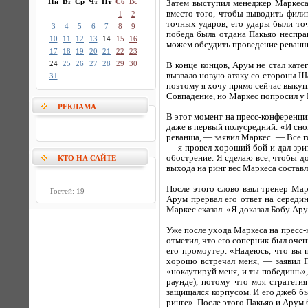
Пн
Вт
Ср
Чт
Пт
Сб
Вс
Затем выступил менеджер Маркеса
вместо того, чтобы выводить фил
1
2
точных ударов, его удары были то
3
4
5
6
7
8
9
победа была отдана Пакьяо неспра
10
11
12
13
14
15
16
можем обсудить проведение реванша
17
18
19
20
21
22
23
24
25
26
27
28
29
30
В конце концов, Арум не стал кате
вызвало новую атаку со стороны Ша
31
поэтому я хочу прямо сейчас выкупи
Совпадение, но Маркес попросил у 
РЕКЛАМА
В этот момент на пресс-конференции
даже в первый полусредний. «И снов
реванша, — заявил Маркес. — Все го
— я провел хороший бой и дал зрит
обострение. Я сделаю все, чтобы до
КТО НА САЙТЕ
выхода на ринг вес Маркеса составл
После этого слово взял тренер Ма
Гостей: 19
Арум прервал его ответ на середи
Маркес сказал. «Я доказал Бобу Ару
Уже после ухода Маркеса на пресс-
отметил, что его соперник был очен
его промоутер. «Надеюсь, что вы 
хорошо встречал меня, — заявил 
«нокаутируй меня, и ты победишь», 
раунде), потому что моя стратегия
защищался корпусом. И его джеб бы
ринге». После этого Пакьяо и Арум