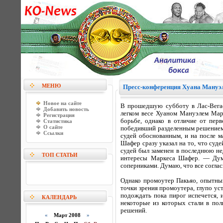
МЕНЮ
Пресс-конференция Хуана Мануэ
Новое на сайте
В прошедшую субботу в Лас-Вега
Добавить новость
легком весе Хуаном Мануэлем Мар
Регистрация
борьбе, однако в отличие от пер
Статистика
О сайте
победивший разделенным решением с
Ссылки
судей обоснованным, и на после 
Шафер сразу указал на то, что суде
судей был заменен в последнюю не
ТОП СТАТЬИ
интересы Маркеса Шафер. — Дума
соперниками. Думаю, что все соглас
Однако промоутер Пакьяо, опытны
точки зрения промоутера, глупо ус
подождать пока пирог испечется, 
КАЛЕНДАРЬ
некоторые из которых стали в пол
решений.
«
Март 2008
»