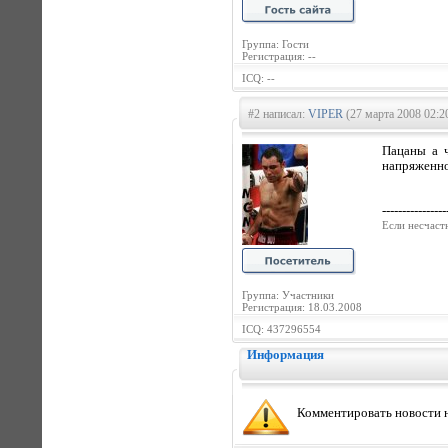
Группа: Гости
Регистрация: --
ICQ: --
#2 написал:
VIPER
(27 марта 2008 02:2
Пацаны а ч
напряженно
----------------
Если несчаст
Группа: Участники
Регистрация: 18.03.2008
ICQ: 437296554
Информация
Комментировать новости н