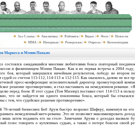
Зал Славы
|
Аналитика
|
Рейтинги
|
Видео
|
Фото
|
Новости
MMA
|
Интервью
|
Репортажи
|
Опросы
|
Комментарии
ля Маркеса и Мэнни Пакьяо
се состоялся ожидавшийся многими любителями бокса повторный поедин
кесом и филиппинцем Мэнни Пакьяо. Как и их первая встреча в 2004 году,
вого боя, который завершился ничейным результатом, победу во втором п
удей со счетом 115-112, 114-113 и 112-115. Как оказалось, далеко не все п
матчевой пресс-конференции исполнительный директор промоутерской компа
йское решение противоречиво, и стал настаивать на немедленном реванше. «Я 
делю перед боем. И этот судья (Том Миллер) поставил счет 114-113 в польз
ю, что не найдется ни одного поклонника бокса, который бы отказался
ны с тем, что судейское решение противоречиво».
й 76-летний бизнесмен Боб Арум быстро возразил Шаферу, намекнув на его
траивать немедленный матч-реванш. Это не позволяет максимизировать доход
и лишь затем подавать его на стол». Замечание Арума о доходах вызвало 
ный голос говорить о купленных судьях, а также о потере боксом своей р