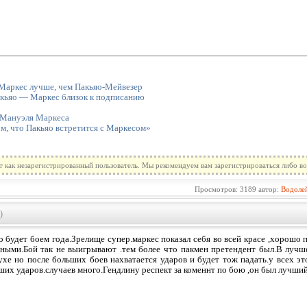
Маркес лучше, чем Пакьяо-Мейвезер
акьяо — Маркес близок к подписанию
 Мануэля Маркеса
м, что Пакьяо встретится с Маркесом»
т как незарегистрированный пользователь. Мы рекомендуем вам зарегистрироваться либо во
Просмотров: 3189 автор:
Водоле
)
о будет боем года.Зрелище супер.маркес показал себя во всей красе ,хорошо 
ными.Бой так не выигрывают .тем более что пакмен претендент был.В лучш
ухе но после больших боев нахватается ударов и будет тож падать.у всех э
ших ударов.случаев много.Гендлину респект за коменнт по бою ,он был лучший