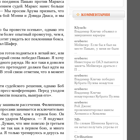
н поединок Пакьяо против Маркеса
ением судей. Маркес нанес больше
. — Мы просим Арума признать, что
КОММЕНТАРИИ
на бой Мэнни и Дэвида Диаса, и мы
Klyuch
:
ло бы провести осенью», однако это
Владимир Кличко объявил о
м более опытный промоутер, чем я,
завершении карьеры
хотят увидеть все поклонники бокса.
oroboro
:
зал Шафер.
Мейвезер: Если бы я был на
месте Пакьяо, у меня не было
...
н готов подняться в легкий вес, или
торый снова победил Пакьяо. Я хочу
oroboro
:
Инвесторы из ОАЭ пытаются
дного раунда. Но все таки я доволен
завлечь Мейвезера драться с
 это претендент должен был идти на
П ...
 В этой связи отметим, что в момент
oroboro
:
Владимир Кличко победил
Кубрата Пулева нокаутом
ти судейского решения, однако Боб
oroboro
:
а пресс-конференцию. Перед уходом
Владимир Кличко
могли показать, выиграв его».
нокаутировал Кубрата Пулева
oroboro
:
му зашивали рассечения. Филиппинец
Рой Джонс
 вопросами занимается исключительно
прокомментировал шансы
Хопкинса и Ковалева
с был лучше, чем в первом бою. Он
ным ударом Маркеса. — Я подумал:
ND
:
. Думаю, что мне повезло (в третьем
По словам Шеннона Бриггса,
он начал получать угрозы от
 не так как в первом бою, и много
...
а. Я только тренируюсь и дерусь на
Civilization
: