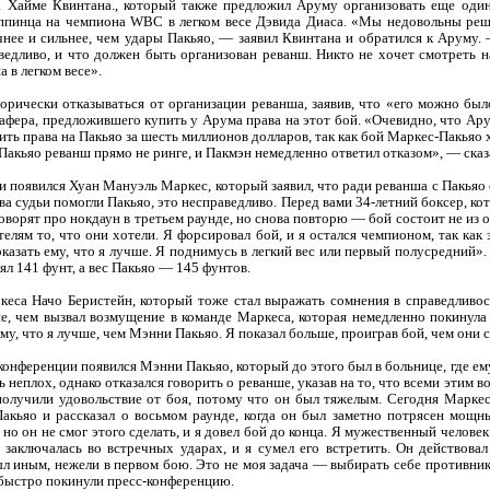
 Хайме Квинтана., который также предложил Аруму организовать еще оди
иппинца на чемпиона WBC в легком весе Дэвида Диаса. «Мы недовольны реш
чнее и сильнее, чем удары Пакьяо, — заявил Квинтана и обратился к Аруму
ведливо, и что должен быть организован реванш. Никто не хочет смотреть 
 в легком весе».
горически отказываться от организации реванша, заявив, что «его можно бы
фера, предложившего купить у Арума права на этот бой. «Очевидно, что Ару
ть права на Пакьяо за шесть миллионов долларов, так как бой Маркес-Пакьяо 
Пакьяо реванш прямо не ринге, и Пакмэн немедленно ответил отказом», — ска
 появился Хуан Мануэль Маркес, который заявил, что ради реванша с Пакьяо о
а судьи помогли Пакьяо, это несправедливо. Перед вами 34-летний боксер, ко
ворят про нокдаун в третьем раунде, но снова повторю — бой состоит не из о
елям то, что они хотели. Я форсировал бой, и я остался чемпионом, так как
казать ему, что я лучше. Я поднимусь в легкий вес или первый полусредний».
ял 141 фунт, а вес Пакьяо — 145 фунтов.
ркеса Начо Беристейн, который тоже стал выражать сомнения в справедливос
не, чем вызвал возмущение в команде Маркеса, которая немедленно покинул
му, что я лучше, чем Мэнни Пакьяо. Я показал больше, проиграв бой, чем они с
конференции появился Мэнни Пакьяо, который до этого был в больнице, где е
ь неплох, однако отказался говорить о реванше, указав на то, что всеми этим
получили удовольствие от боя, потому что он был тяжелым. Сегодня Марке
Пакьяо и рассказал о восьмом раунде, когда он был заметно потрясен мощ
но он не смог этого сделать, и я довел бой до конца. Я мужественный человек
 заключалась во встречных ударах, и я сумел его встретить. Он действовал
л иным, нежели в первом бою. Это не моя задача — выбирать себе противник
 быстро покинули пресс-конференцию.