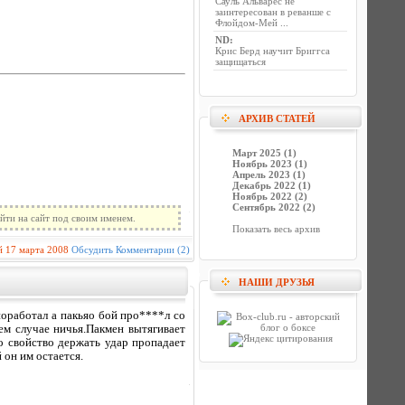
Сауль Альварес не
заинтересован в реванше с
Флойдом-Мей ...
ND
:
Крис Берд научит Бриггса
защищаться
АРХИВ СТАТЕЙ
Март 2025 (1)
Ноябрь 2023 (1)
Апрель 2023 (1)
Декабрь 2022 (1)
Ноябрь 2022 (2)
Сентябрь 2022 (2)
йти на сайт под своим именем.
Показать весь архив
й
17 марта 2008
Обсудить
Комментарии (2)
НАШИ ДРУЗЬЯ
поработал а пакьяо бой про****л со
ем случае ничья.Пакмен вытягивает
то свойство держать удар пропадает
 он им остается.