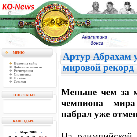
МЕНЮ
Артур Абрахам 
Новое на сайте
мировой рекорд
Добавить новость
Регистрация
Статистика
О сайте
Ссылки
Меньше чем за 
ТОП СТАТЬИ
чемпиона мир
набрал уже отме
КАЛЕНДАРЬ
«
Март 2008
»
На олимпийской 