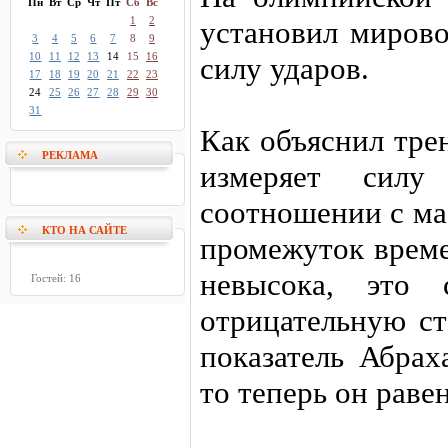
Пн
Вт
Ср
Чт
Пт
Сб
Вс
1
2
установил мирово
3
4
5
6
7
8
9
10
11
12
13
14
15
16
силу ударов.
17
18
19
20
21
22
23
24
25
26
27
28
29
30
31
Как объяснил тре
РЕКЛАМА
измеряет силу
соотношении с ма
КТО НА САЙТЕ
промежуток време
невысока, это 
Гостей: 16
отрицательную с
показатель Абрах
то теперь он раве