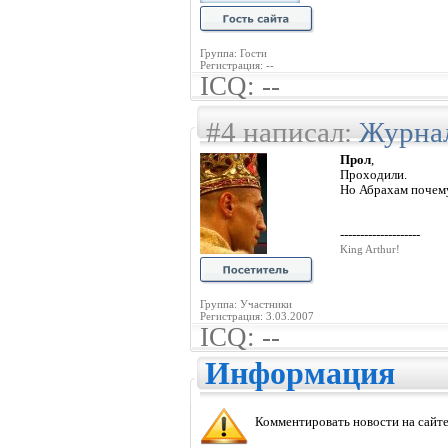
Группа: Гости
Регистрация: --
ICQ: --
#4 написал:
Журна
Прол
,
Проходили.
Но Абрахам почему
--------------------
King Arthur!
Группа: Участники
Регистрация: 3.03.2007
ICQ: --
Информация
Комментировать новости на сайте