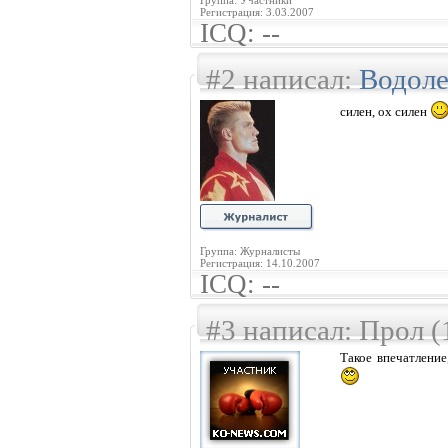
Группа: Участники
Регистрация: 3.03.2007
ICQ: --
#2 написал:
Водол
силен, ох силен
Группа: Журналисты
Регистрация: 14.10.2007
ICQ: --
#3 написал: Прол (
Такое впечатление