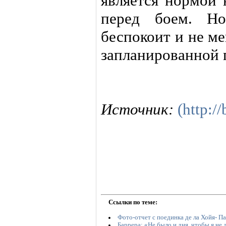
является нормой 
перед боем. Н
беспокоит и не м
запланированной 
Источник:
(http:/
Ссылки по теме:
Фото-отчет с поединка де ла Хойя- П
Баррера: «Не было и дня, чтобы я не 