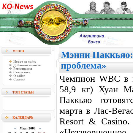
МЕНЮ
Мэнни Паккьяо: 
Новое на сайте
проблема»
Добавить новость
Регистрация
Статистика
Чемпион WBC в м
О сайте
Ссылки
58,9 кг) Хуан 
ТОП СТАТЬИ
Паккьяо готовя
марта в Лас-Вега
КАЛЕНДАРЬ
Resort & Casino
«
Март 2008
»
«Незавершенное