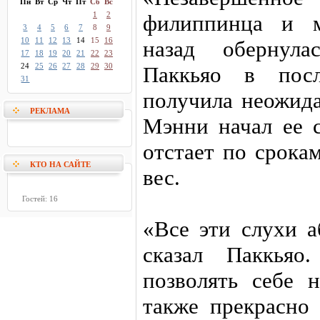
Пн
Вт
Ср
Чт
Пт
Сб
Вс
1
2
филиппинца и м
3
4
5
6
7
8
9
10
11
12
13
14
15
16
назад обернула
17
18
19
20
21
22
23
24
25
26
27
28
29
30
Паккьяо в посл
31
получила неожида
РЕКЛАМА
Мэнни начал ее 
отстает по срока
КТО НА САЙТЕ
вес.
Гостей: 16
«Все эти слухи а
сказал Паккья
позволять себе 
также прекрасно 