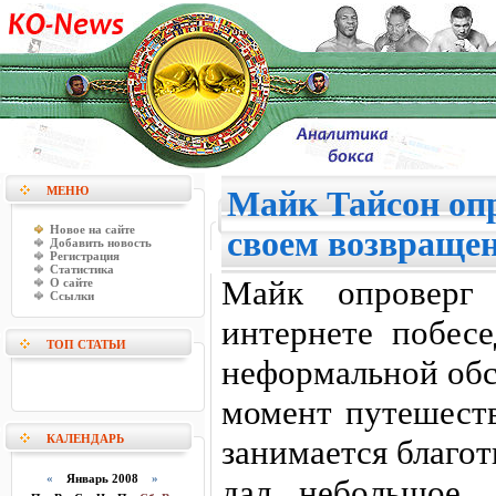
МЕНЮ
Майк Тайсон опр
Новое на сайте
своем возвращен
Добавить новость
Регистрация
Статистика
Майк опроверг 
О сайте
Ссылки
интернете побес
ТОП СТАТЬИ
неформальной обс
момент путешест
КАЛЕНДАРЬ
занимается благо
«
Январь 2008
»
дал небольшое,