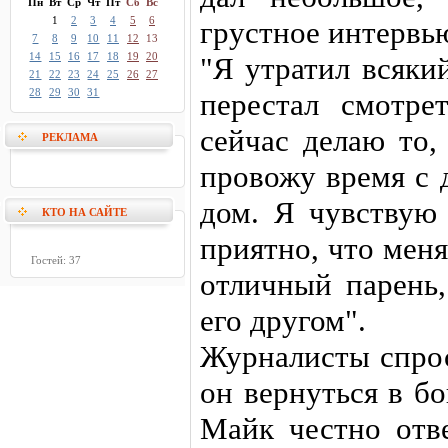
Пн
Вт
Ср
Чт
Пт
Сб
Вс
1
2
3
4
5
6
грустное интервь
7
8
9
10
11
12
13
14
15
16
17
18
19
20
"Я утратил всяки
21
22
23
24
25
26
27
28
29
30
31
перестал смотре
сейчас делаю то,
РЕКЛАМА
провожу время с 
дом. Я чувствую
КТО НА САЙТЕ
приятно, что мен
Гостей: 37
отличный парень,
его другом".
Журналисты спрос
он вернуться в бо
Майк честно отве