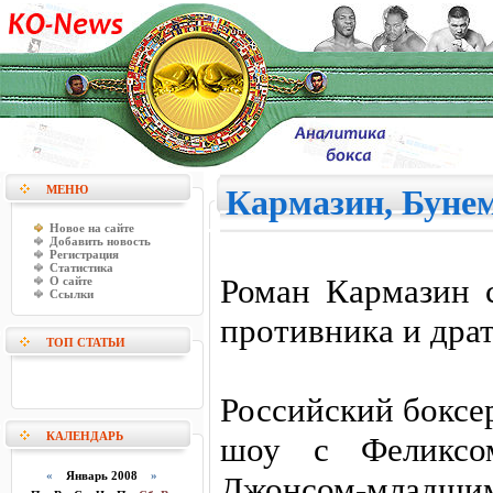
МЕНЮ
Кармазин, Бунем
Новое на сайте
Добавить новость
Регистрация
Статистика
Роман Кармазин с
О сайте
Ссылки
противника и дра
ТОП СТАТЬИ
Российский боксе
КАЛЕНДАРЬ
шоу с Феликсо
«
Январь 2008
»
Джонсом-младш