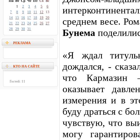
Пн
Вт
Ср
Чт
Пт
Сб
Вс
1
2
3
4
5
6
интерконтинента
7
8
9
10
11
12
13
14
15
16
17
18
19
20
среднем весе. Ро
21
22
23
24
25
26
27
28
29
30
31
Бунема
поделили
РЕКЛАМА
«Я ждал титуль
дождался, - сказа
КТО НА САЙТЕ
что Кармазин 
Гостей: 11
оказывает давле
измерения и в э
буду драться с бо
чувствую, что вы
могу гарантиро