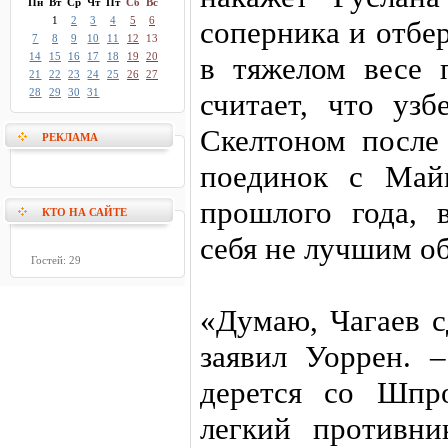
Пн
Вт
Ср
Чт
Пт
Сб
Вс
1
2
3
4
5
6
соперника и отбе
7
8
9
10
11
12
13
14
15
16
17
18
19
20
в тяжелом весе
21
22
23
24
25
26
27
28
29
30
31
считает, что узб
Скелтоном после 
РЕКЛАМА
поединок с Май
прошлого года, 
КТО НА САЙТЕ
себя не лучшим о
Гостей: 29
«Думаю, Чагаев с
заявил Уоррен. 
дерется со Шпр
легкий противн