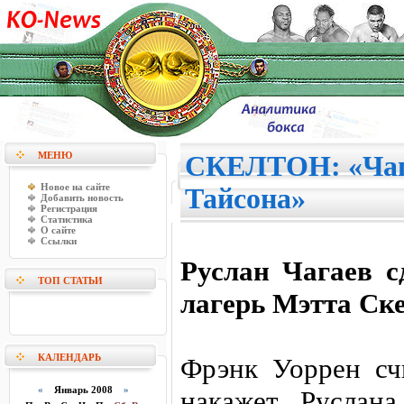
МЕНЮ
СКЕЛТОН: «Чага
Новое на сайте
Тайсона»
Добавить новость
Регистрация
Статистика
О сайте
Ссылки
Руслан Чагаев с
ТОП СТАТЬИ
лагерь Мэтта Ск
КАЛЕНДАРЬ
Фрэнк Уоррен сч
«
Январь 2008
»
накажет Руслана