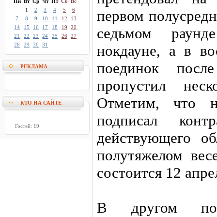
Пн
Вт
Ср
Чт
Пт
Сб
Вс
1
2
3
4
5
6
первом полусредн
7
8
9
10
11
12
13
14
15
16
17
18
19
20
седьмом раун
21
22
23
24
25
26
27
28
29
30
31
нокдауне, а в в
поединок посл
РЕКЛАМА
пропустил неск
Отметим, что 
КТО НА САЙТЕ
подписал кон
Гостей: 19
действующего о
полутяжелом вес
состоится 12 апрел
В другом пое