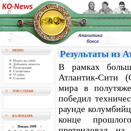
МЕНЮ
Результаты из 
Новое на сайте
В рамках больш
Добавить новость
Регистрация
Статистика
Атлантик-Сити 
О сайте
Ссылки
мира в полутяж
ТОП СТАТЬИ
победил техниче
раунде колумбийц
КАЛЕНДАРЬ
конце прошлог
«
Январь 2008
»
претендовал на