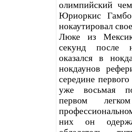
олимпийский чем
Юриоркис Гамбо
нокаутировал сво
Люке из Мексик
секунд после н
оказался в нокд
нокдаунов рефер
середине первого
уже восьмая п
первом легк
профессионально
них он одерж