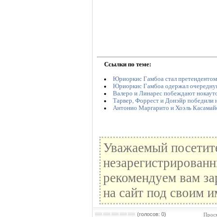
Ссылки по теме:
Юриоркис Гамбоа стал претендентом н
Юриоркис Гамбоа одержал очередну
Валеро и Линарес побеждают нокаут
Тарвер, Форрест и Донэйр победили 
Антонио Маргарито и Хоэль Касама
Уважаемый посетите
незарегистрированн
рекомендуем вам за
на сайт под своим и
(голосов: 0)
Просм