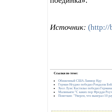
поединка».
Источник:
(http:/
Ссылки по теме:
Обиженный США Лавмор Нду
Герман Нгуджо победил Рэндалла Бэй
Хосе Луис Кастильо победил Герман
Малиньяги:"С каких пор Фредди Роуч
Поветкин: "Уверен, что выиграл 10 ра