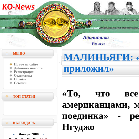
МЕНЮ
МАЛИНЬЯГИ: «
Новое на сайте
приложил»
Добавить новость
Регистрация
Статистика
О сайте
Ссылки
«То, что вс
ТОП СТАТЬИ
американцами, м
поединка» - ре
КАЛЕНДАРЬ
Нгуджо
«
Январь 2008
»