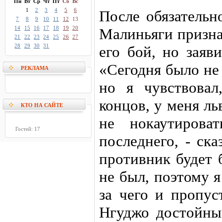
Пн
Вт
Ср
Чт
Пт
Сб
Вс
1
2
3
4
5
6
После обязательн
7
8
9
10
11
12
13
14
15
16
17
18
19
20
Малиньяги призна
21
22
23
24
25
26
27
28
29
30
31
его бой, но заяв
«Сегодня было не
РЕКЛАМА
но я чувствовал
концов, у меня ль
КТО НА САЙТЕ
не нокаутирова
Гостей: 17
последнего, - ск
противник будет 
не был, поэтому я 
за чего и пропус
Нгуджо достойны