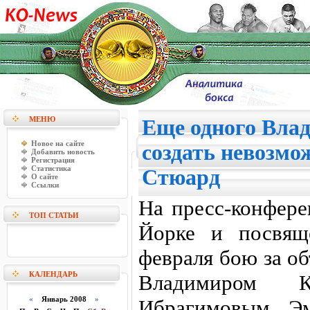
МЕНЮ
Еще одного Вла
Новое на сайте
создать невозмо
Добавить новость
Регистрация
Статистика
Стюард
О сайте
Ссылки
На пресс-конфер
ТОП СТАТЬИ
Йорке и посвящ
февраля бою за о
КАЛЕНДАРЬ
Владимиром 
«
Январь 2008
»
Ибрагимовым, Эм