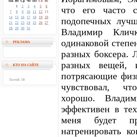
Пн
Вт
Ср
Чт
Пт
Сб
Вс
1
2
3
4
5
6
что его часто 
7
8
9
10
11
12
13
14
15
16
17
18
19
20
подопечных луч
21
22
23
24
25
26
27
28
29
30
31
Владимир Кли
одинаковой степе
РЕКЛАМА
разных боксера. 
разных вещей, 
КТО НА САЙТЕ
потрясающие физи
Гостей: 18
чувствовал, чт
хорошо. Владим
эффективен в тех
меня будет пр
натренировать ко