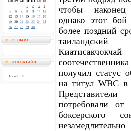
Пн
Вт
Ср
Чт
Пт
Сб
Вс
1
2
3
4
чтобы наконец 
5
6
7
8
9
10
11
12
13
14
15
16
17
18
однако этот бой
19
20
21
22
23
24
25
26
27
28
29
30
более поздний ср
таиландски
РЕКЛАМА
Киатисакчокч
соотечественника
КТО НА САЙТЕ
получил статус о
Гостей: 18
на титул WBC в 
Представители 
потребовали от 
боксерского со
незамедлитель