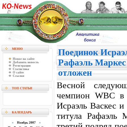
МЕНЮ
Поединок Исраэ
Новое на сайте
Рафаэль Маркес
Добавить новость
Регистрация
Статистика
отложен
О сайте
Ссылки
Весной следующ
ТОП СТАТЬИ
чемпион WBC в 
Исраэль Васкес и
КАЛЕНДАРЬ
титула Рафаэль 
«
Ноябрь 2007
»
третий подряд по