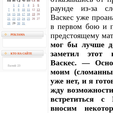
Пн
Вт
Ср
Чт
Пт
Сб
Вс
1
2
3
4
5
6
раунде из-за с
7
8
9
10
11
12
13
14
15
16
17
18
19
20
Васкес уже проан
21
22
23
24
25
26
27
28
29
30
31
в первом бою и п
предстоящему ма
РЕКЛАМА
мог бы лучше д
заметил этот 
КТО НА САЙТЕ
Васкес. — Осно
Гостей: 23
моим (сломанны
уже нет, и я гот
жду возможности
встретиться с
вносим некото