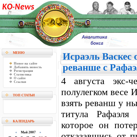
МЕНЮ
Исраэль Васкес 
Новое на сайте
реванше с Рафа
Добавить новость
Регистрация
Статистика
4 августа экс-
О сайте
Ссылки
полулегком весе 
ТОП СТАТЬИ
взять реванш у н
титула Рафаэля
КАЛЕНДАРЬ
которое он потер
«
Май 2007
»
отказавшись от п