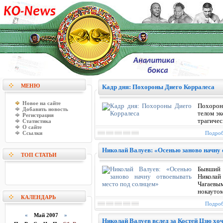
МЕНЮ
Кадр дня: Похороны Диего Корралеса
Новое на сайте
Похорон
Добавить новость
телом эк
Регистрация
трагичес
Статистика
О сайте
Ссылки
Подроб
Николай Валуев: «Осенью заново начну 
ТОП СТАТЬИ
Бывший 
Николай
Чагаевы
нокаутом
КАЛЕНДАРЬ
Подроб
«
Май 2007
»
Николай Валуев вслед за Костей Цзю х