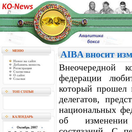
МЕНЮ
AIBA вносит изм
Новое на сайте
Внеочередной к
Добавить новость
Регистрация
Статистика
федерации любит
О сайте
Ссылки
который прошел 
ТОП СТАТЬИ
делегатов, пред
национальных фе
КАЛЕНДАРЬ
об изменении
«
Октябрь 2007
»
состязаний. С п