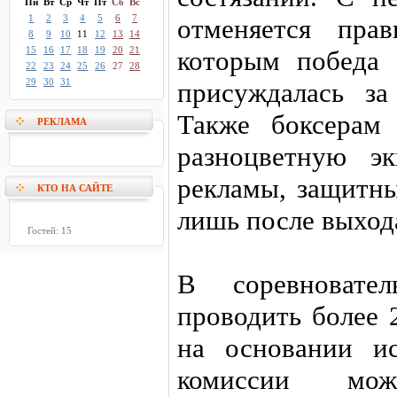
Пн
Вт
Ср
Чт
Пт
Сб
Вс
1
2
3
4
5
6
7
отменяется пра
8
9
10
11
12
13
14
15
16
17
18
19
20
21
которым победа 
22
23
24
25
26
27
28
29
30
31
присуждалась з
Также боксерам 
РЕКЛАМА
разноцветную э
рекламы, защитны
КТО НА САЙТЕ
лишь после выхода
Гостей: 15
В соревновате
проводить более 
на основании ис
комиссии мо