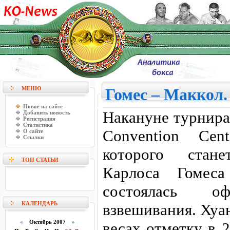
МЕНЮ
Гомес – Маккол
Новое на сайте
Накануне турнира 
Добавить новость
Регистрация
Статистика
Convention Cen
О сайте
Ссылки
которого стан
ТОП СТАТЬИ
Карлоса Гомес
состоялась оф
КАЛЕНДАРЬ
взвешивания. Хуа
«
Октябрь 2007
»
весах отметку в 2