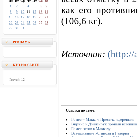
Пн
Вт
Ср
Чт
Пт
Сб
Вс
1
2
3
4
5
6
7
как его противни
8
9
10
11
12
13
14
15
16
17
18
19
20
21
(106,6 кг).
22
23
24
25
26
27
28
29
30
31
РЕКЛАМА
Источник:
(http://
КТО НА САЙТЕ
Гостей: 12
Ссылки по теме:
Гомес – Маккол. Пресс-конференция
Вирчис и Дзинзирук прошли взвешив
Гомес готов к Макколу
Взвешивание Устинова и Гаверна