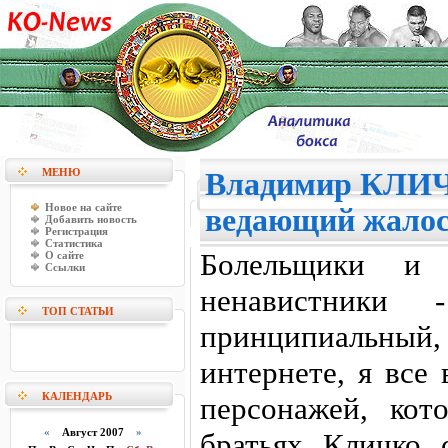
МЕНЮ
Владимир КЛИЧ
Новое на сайте
ведающий жалос
Добавить новость
Регистрация
Статистика
Болельщики и 
О сайте
Ссылки
ненавистники
ТОП СТАТЬИ
принципиальный,
интернете, я все
КАЛЕНДАРЬ
персонажей, ко
«
Август 2007
»
братьях Кличко 