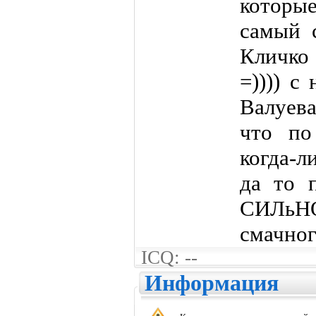
которые
самый 
Кличко
=)))) с
Валуева
что по
когда-л
да то 
СИЛьНО
смачног
ICQ: --
Информация