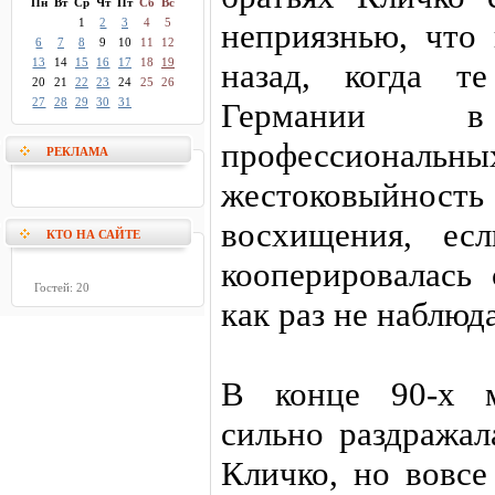
Пн
Вт
Ср
Чт
Пт
Сб
Вс
1
2
3
4
5
неприязнью, что 
6
7
8
9
10
11
12
13
14
15
16
17
18
19
назад, когда т
20
21
22
23
24
25
26
27
28
29
30
31
Германии 
профессиона
РЕКЛАМА
жестоковыйнос
восхищения, ес
КТО НА САЙТЕ
кооперировалась 
Гостей: 20
как раз не наблюд
В конце 90-х м
сильно раздражал
Кличко, но вовсе