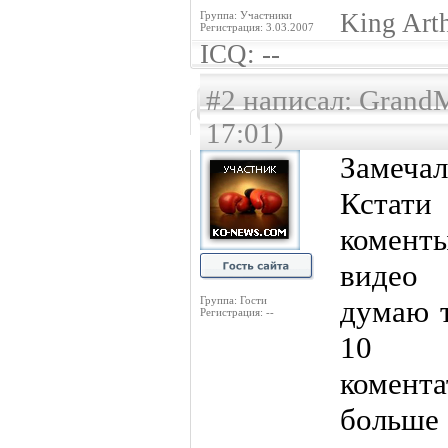
King Art
Группа: Участники
Регистрация: 3.03.2007
ICQ: --
#2 написал: GrandM
17:01)
Замечал 
Кстат
комент
видео 
Группа: Гости
думаю 
Регистрация: --
10 с
комента
больше