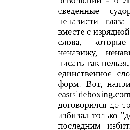
революции - о Л
сведенные судо
ненависти глаз
вместе с изрядно
слова, которы
ненавижу, нена
писать так нельзя
единственное сл
форм. Вот, напри
eastsideboxing.c
договорился до т
избивал только "
последним изби