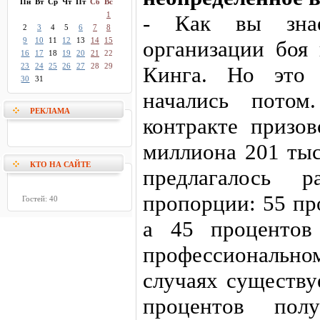
Пн
Вт
Ср
Чт
Пт
Сб
Вс
1
- Как вы знае
2
3
4
5
6
7
8
9
10
11
12
13
14
15
организации боя
16
17
18
19
20
21
22
23
24
25
26
27
28
29
Кинга. Но это 
30
31
начались потом
РЕКЛАМА
контракте призо
миллиона 201 тыс
КТО НА САЙТЕ
предлагалось р
пропорции: 55 пр
Гостей: 40
а 45 процентов
профессиональ
случаях существу
процентов пол