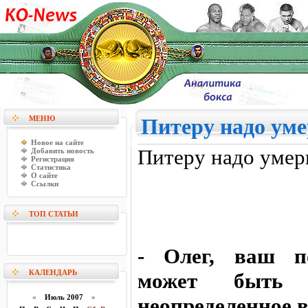
МЕНЮ
Питеру надо ум
Новое на сайте
Питеру надо умер
Добавить новость
Регистрация
Статистика
О сайте
Ссылки
ТОП СТАТЬИ
- Олег, ваш по
КАЛЕНДАРЬ
может быть 
«
Июль 2007
»
неопределенное 