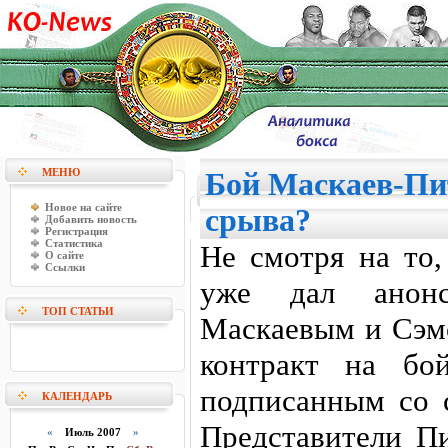
МЕНЮ
Бой Маскаев-Пит
Новое на сайте
срыва?
Добавить новость
Регистрация
Статистика
Не смотря на то,
О сайте
Ссылки
уже дал анон
ТОП СТАТЬИ
Маскаевым и Сэмо
контракт на бо
подписанным со 
КАЛЕНДАРЬ
Представители П
«
Июль 2007
»