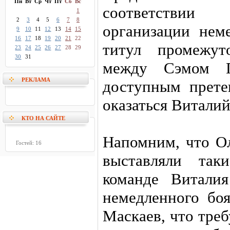
Пн
Вт
Ср
Чт
Пт
Сб
Вс
соответствии
1
2
3
4
5
6
7
8
организации нем
9
10
11
12
13
14
15
16
17
18
19
20
21
22
титул промежу
23
24
25
26
27
28
29
30
31
между Сэмом 
РЕКЛАМА
доступным прете
оказаться Виталий
КТО НА САЙТЕ
Напомним, что О
Гостей: 16
выставляли так
команде Витали
немедленного бо
Маскаев, что тре