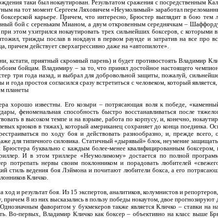
ождения таки был нокаутирован. Результатом сражения с посредственным Ка
стным на тот момент Сергеем Ляховичем «Неумолимый» заработал переломанны
 боксерской карьере. Причем, что интересно, Брюстер выглядит в бою тем
ный бой с сереньким Мианом, а двум откровенным середнячкам – Шаффорду 
 при этом ухитрился нокаутировать трех сильнейших боксеров, с которыми в
чтожил, трижды послав в нокдаун в первом раунде и затратив на все про вс
нца, причем действует сверхагрессивно даже на «автопилоте».
зни, кстати, приятный скромный парень) и будет противостоять Владимир Клич
обоим бойцам. Владимиру – за то, что принял достойное настоящего чемпион
тер три года назад, и выбрал для добровольной защиты, пожалуй, сильнейше
ы и года простоя согласился сразу встретиться с человеком, который являетс
ем планеты
ра хорошо известны. Его козыри – потрясающая воля к победе, «каменн
ары, феноменальная способность быстро восстанавливаться после тяжелого
твовать в высоком темпе и на взрыве, работа по корпусу, и, конечно, нокаут
левых крюков в тяжах), который американец сохраняет до конца поединка. О
рестраиваться по ходу боя и действовать разнообразно, и, прежде всего, 
даже для типичного силовика. Статичный «дырявый» блок, неумение защищать
й Брюстера буквально с каждым более-менее квалифицированным боксером, к
триллер. И в этом триллере «Неумолимому» достается по полной программ
ер потрепать нервы своим поклонником и порадовать любителей «свежего
кий стиль ведения боя Лэймона и почитают любители бокса, а его потрясаю
лонников Кличко.
на ход и результат боя. Из 15 экспертов, аналитиков, колумнистов и репортеро
 причем 8 из них высказались в пользу победы нокаутом, двое прогнозируют
т. Однозначным фаворитом у букмекеров также является Кличко – ставки на 
есть. Во-первых, Владимир Кличко как боксер – объективно на класс выше Б