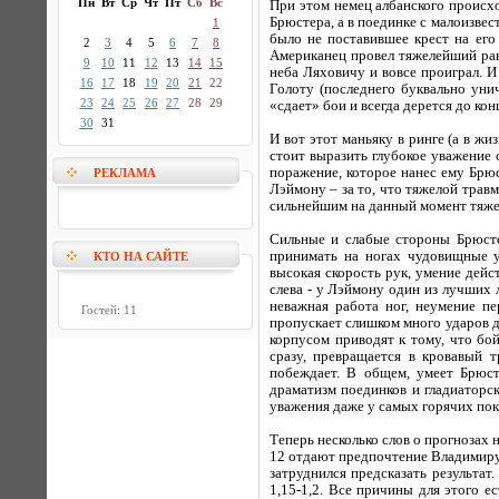
Пн
Вт
Ср
Чт
Пт
Сб
Вс
При этом немец албанского происх
Брюстера, а в поединке с малоизве
1
было не поставившее крест на его
2
3
4
5
6
7
8
Американец провел тяжелейший рав
9
10
11
12
13
14
15
неба Ляховичу и вовсе проиграл. И
16
17
18
19
20
21
22
Голоту (последнего буквально уни
23
24
25
26
27
28
29
«сдает» бои и всегда дерется до ко
30
31
И вот этот маньяку в ринге (а в жи
стоит выразить глубокое уважение 
поражение, которое нанес ему Брюс
РЕКЛАМА
Лэймону – за то, что тяжелой травм
сильнейшим на данный момент тяж
Сильные и слабые стороны Брюсте
принимать на ногах чудовищные уд
КТО НА САЙТЕ
высокая скорость рук, умение дейс
слева - у Лэймону один из лучших 
неважная работа ног, неумение пе
Гостей: 11
пропускает слишком много ударов 
корпусом приводят к тому, что бо
сразу, превращается в кровавый 
побеждает. В общем, умеет Брюст
драматизм поединков и гладиаторс
уважения даже у самых горячих пок
Теперь несколько слов о прогнозах 
12 отдают предпочтение Владимиру,
затруднился предсказать результа
1,15-1,2. Все причины для этого 