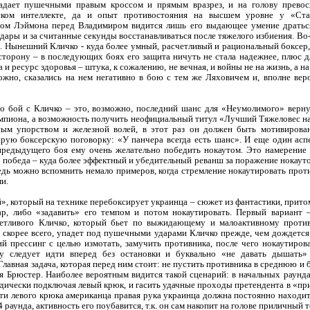
дает пушечными правым кроссом и прямым вразрез, и на голову превосх
рском интеллекте, да и опыт противостояния на высшем уровне у «Ст
м Лэймона перед Владимиром видится лишь его выдающее умение драться 
ары и за считанные секунды восстанавливаться после тяжелого избиения. Во
и. Нынешний Кличко - куда более умный, расчетливый и рациональный боксер
сторону – в последующих боях его защита ничуть не стала надежнее, плюс 
 и ресурс здоровья – штука, к сожалению, не вечная, и войны не на жизнь, а н
жно, сказались на нем негативно в бою с тем же Ляховичем и, вполне вер
то бой с Кличко – это, возможно, последний шанс для «Неумолимого» верн
емпиона, а возможность получить неофициальный титул «Лучший Тяжеловес на 
ным упорством и железной волей, в этот раз он должен быть мотивирован 
тарую боксерскую поговорку: «У панчера всегда есть шанс». И еще один асп
 предыдущего боя ему очень желательно победить нокаутом. Это намерение 
 победа – куда более эффектный и убедительный реванш за поражение нокаут
едь можно вспомнить немало примеров, когда стремление нокаутировать проти
и.
, который на технике перебоксирует украинца – сюжет из фантастики, прито
, либо «задавить» его темпом и потом нокаутировать. Первый вариант 
четливого Кличко, который бьет по выжидающему и малоактивному проти
, скорее всего, упадет под пушечными ударами Кличко прежде, чем дождется
й прессинг с целью измотать, замучить противника, после чего нокаутиров
у следует идти вперед без остановки и буквально «не давать дышать
Главная задача, которая перед ним стоит: не пустить противника в среднюю и
я Брюстер. Наиболее вероятным видится такой сценарий: в начальных раунда
дически подключая левый крюк, и гасить удачные проходы претендента в «пр
ти левого крюка американца правая рука украинца должна постоянно находит
4 раунда, активность его поубавится, т.к. он сам накопит на голове приличный