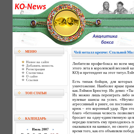
МЕНЮ
Чей металл крепче: Стальной Мо
Новое на сайте
Любители профи-бокса во всем мир
Добавить новость
этого лета в королевской весовой 
Регистрация
КО) и претендент на этот титул Лэ
Статистика
О сайте
Ссылки
Есть типаж бойцов, для которых 
уничтожение. Наиболее яркие прим
как Лэймон Брюстер. Их девиз: «Ты 
ТОП СТАТЬИ
Их можно лишь переиграть либо но
нулевые шансы на успех. «Неумол
агрессивный в ринге, он постоянно
крюк – его коронный удар. При э
благо «бетонная челюсть позволяет
бросает на одну-единственную цель
КАЛЕНДАРЬ
нередко платить ему приходилось 
оказывался на канвасе, но своего 
«
Июль 2007
»
время того, как его объявляли побе