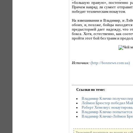
«большую правую», постепенно ра
Причем навряд ли сумеет отправит
победит техническим нокаутом.
На взвешивании и Владимир, и Лэйм
обоих, и, похоже, бойцы находятся
предысторией дает надежду, что эт
бокса. Хотя, естественно, как соо
пройти этот бой без травм и продо
Источник:
(http://boxnews.com.ua)
Ссылки по теме:
Владимир Кличко получил пер
Леймон Брюстер победил Май
Роберт Хенелиус нокаутирова
Владимир Кличко попытается 
Владимир Кличко-Леймон Брю
Уважаемый посетитель вы вошли на сай