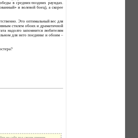
обеды в средних-поздних раундах.
ванный» и волевой боец), а скорее
етственно. Это оптимальный вес для
сивным стилем обоих и драматичной
тата надолго запомнится любителям
льном для него поединке и обоим –
йти на сайт под своим именем.