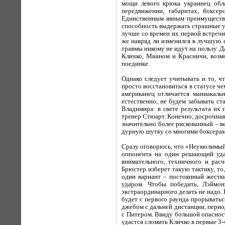
мощи левого крюка украинец обла
передвижении, габаритах, боксе
Единственным явным преимущество
способность выдержать страшные уд
лучше со времен их первой встреч
же навряд ли изменился в лучшую 
травмы никому не идут на пользу. Да
Кличко, Мианом и Красничи, возмо
поединке.
Однако следует учитывать и то, ч
просто восстановиться в статусе ч
американец отличается маниакаль
естественно, не будем забывать с
Владимира: в свете результата их
тренер Стюарт. Конечно, досрочная
значительно более рискованный – в
дурную шутку со многими боксерам
Сразу оговорюсь, что «Неумолимый»
оппонента на один решающий удар
внимательного, техничного и рас
Брюстер изберет такую тактику, то
один вариант – постоянный жестки
ударом. Чтобы победить, Лэймон
экстраординарного делать не надо. 
будет с первого раунда прорыватьс
джебом с дальней дистанции, перио
с Питером. Ввиду большой опаснос
удастся сломить Кличко в первые 3-