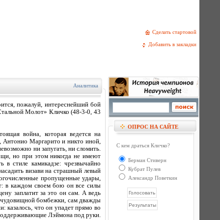
Сделать стартовой
Добавить в закладки
Аналитика
оится, пожалуй, интереснейший бой
Стальной Молот» Кличко (48-3-0, 43
ОПРОС НА САЙТЕ
тоящая война, которая ведется на
, Антонио Маргарито и никто иной,
С кем драться Кличко?
евозможно ни запугать, ни сломить.
ощи, но при этом никогда не имеют
Берман Стиверн
ь в стиле камикадзе: чрезвычайно
Кубрат Пулев
 насадить визави на страшный левый
ногочисленные пропущенные удары,
Александр Поветкин
т: в каждом своем бою он все силы
ену заплатит за это он сам. А ведь
а чудовищной бомбежки, сам дважды
: казалось, что он упадет прямо во
ы, поддерживающие Лэймона под руки.