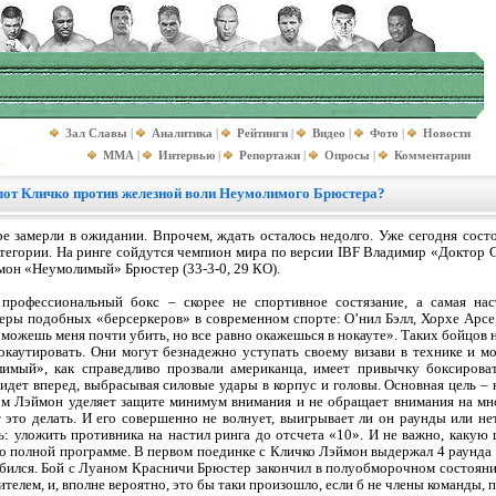
Зал Славы
|
Аналитика
|
Рейтинги
|
Видео
|
Фото
|
Новости
MMA
|
Интервью
|
Репортажи
|
Опросы
|
Комментарии
лот Кличко против железной воли Неумолимого Брюстера?
е замерли в ожидании. Впрочем, ждать осталось недолго. Уже сегодня сост
категории. На ринге сойдутся чемпион мира по версии IBF Владимир «Доктор 
ймон «Неумолимый» Брюстер (33-3-0, 29 КО).
профессиональный бокс – скорее не спортивное состязание, а самая нас
еры подобных «берсеркеров» в современном спорте: О’нил Бэлл, Хорхе Арсе
можешь меня почти убить, но все равно окажешься в нокауте». Таких бойцов н
каутировать. Они могут безнадежно уступать своему визави в технике и м
имый», как справедливо прозвали американца, имеет привычку боксироват
 идет вперед, выбрасывая силовые удары в корпус и головы. Основная цель –
том Лэймон уделяет защите минимум внимания и не обращает внимания на м
 это делать. И его совершенно не волнует, выигрывает ли он раунды или не
: уложить противника на настил ринга до отсчета «10». И не важно, какую ц
по полной программе. В первом поединке с Кличко Лэймон выдержал 4 раунд
добился. Бой с Луаном Красничи Брюстер закончил в полуобморочном состоянии
дителем, и, вполне вероятно, это бы таки произошло, если б не члены команд