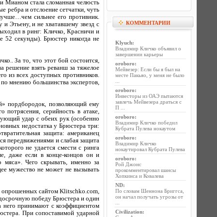
ли Мианом стала сломанная челюсть
е ребра и отслоение сетчатки, чуть
 лучше…чем сильнее его противник.
КОММЕНТАРИИ
и Этьену, и не хватавшему звезд с
ыходил в ринг: Кличко, Красничи и
е 52 секунды). Брюстер никогда не
Klyuch
:
Владимир Кличко объявил о
завершении карьеры
ко.. За то, что этот бой состоится,
oroboro
:
а решение взять реванш за тяжелое
Мейвезер: Если бы я был на
го из всех доступных противников.
месте Пакьяо, у меня не было
...
я, по мнению большинства экспертов,
oroboro
:
Инвесторы из ОАЭ пытаются
завлечь Мейвезера драться с
ый» пордбородок, позволяющий ему
П ...
 потрясения, серийность в атаке,
oroboro
:
ирующий удар с обеих рук (особенно
Владимир Кличко победил
сновных недостатка у Брюстера три:
Кубрата Пулева нокаутом
отвратительная защита: американец
oroboro
:
ся передвижениями и слабая защита
Владимир Кличко
оторого не удается смести с ринга
нокаутировал Кубрата Пулева
е, даже если в конце-концов он и
oroboro
:
 мяса». Чего скрывать, именно за
Рой Джонс
щее мужество не может не вызывать
прокомментировал шансы
Хопкинса и Ковалева
ND
:
в, опрошенных сайтом Klitschko.com,
По словам Шеннона Бриггса,
он начал получать угрозы от
 досрочную победу Брюстера и один
...
на него принимают с коэффициентом
Civilization
:
рюстера. При сопоставимой ударной