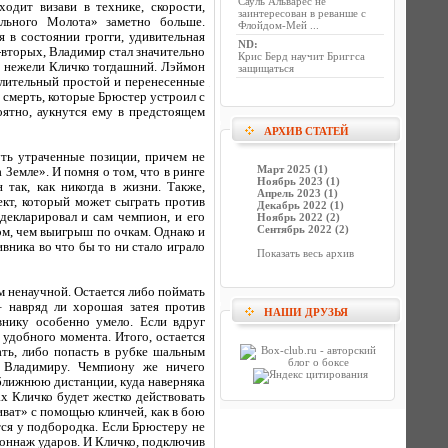
Сауль Альварес не
одит визави в технике, скорости,
заинтересован в реванше с
ального Молота» заметно больше.
Флойдом-Мей ...
в состоянии грогги, удивительная
ND
:
-вторых, Владимир стал значительно
Крис Берд научит Бриггса
, нежели Кличко тогдашний. Лэймон
защищаться
длительный простой и перенесенные
а смерть, которые Брюстер устроил с
оятно, аукнутся ему в предстоящем
АРХИВ СТАТЕЙ
уть утраченные позиции, причем не
Март 2025 (1)
Земле». И помня о том, что в ринге
Ноябрь 2023 (1)
так, как никогда в жизни. Также,
Апрель 2023 (1)
ект, который может сыграть против
Декабрь 2022 (1)
декларировал и сам чемпион, и его
Ноябрь 2022 (2)
Сентябрь 2022 (2)
ом, чем выигрыш по очкам. Однако и
вника во что бы то ни стало играло
Показать весь архив
м ненаучной. Остается либо поймать
– навряд ли хорошая затея против
НАШИ ДРУЗЬЯ
внику особенно умело. Если вдруг
 удобного момента. Итого, остается
ать, либо попасть в рубке шальным
» Владимиру. Чемпиону же ничего
 ближнюю дистанции, куда наверняка
х Кличко будет жестко действовать
иват» с помощью клинчей, как в бою
ся у подбородка. Если Брюстеру не
 тоннаж ударов. И Кличко, подключив