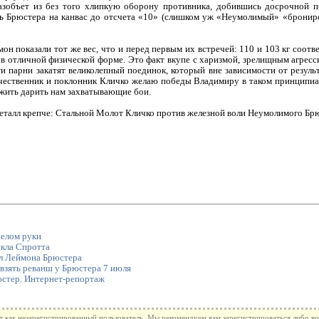
зобъет из без того хлипкую оборону противника, добившись досрочной п
ь Брюстера на канвас до отсчета «10» (слишком уж «Неумолимый» «брониро
он показали тот же вес, что и перед первым их встречей: 110 и 103 кг соотв
 в отличной физической форме. Это факт вкупе с харизмой, зрелищным агрес
и парни закатят великолепный поединок, который вне зависимости от резуль
течественник и поклонник Кличко желаю победы Владимиру в таком принципиа
лжить дарить нам захватывающие бои.
елом руки
кла Спротта
л Леймона Брюстера
взять реванш у Брюстера 7 июля
стер. Интернет-репортаж
т как незарегистрированный пользователь. Мы рекомендуем вам зарегистрироваться либо во