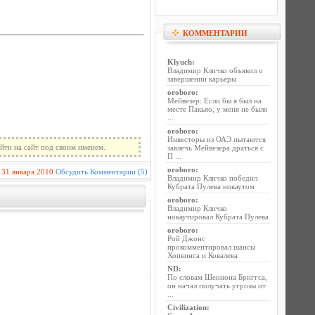
КОММЕНТАРИИ
Klyuch
:
Владимир Кличко объявил о
завершении карьеры
oroboro
:
Мейвезер: Если бы я был на
месте Пакьяо, у меня не было
...
oroboro
:
Инвесторы из ОАЭ пытаются
йти на сайт под своим именем.
завлечь Мейвезера драться с
П ...
oroboro
:
31 января 2010
Обсудить
Комментарии (5)
Владимир Кличко победил
Кубрата Пулева нокаутом
oroboro
:
Владимир Кличко
нокаутировал Кубрата Пулева
oroboro
:
Рой Джонс
прокомментировал шансы
Хопкинса и Ковалева
ND
:
По словам Шеннона Бриггса,
он начал получать угрозы от
...
Civilization
: