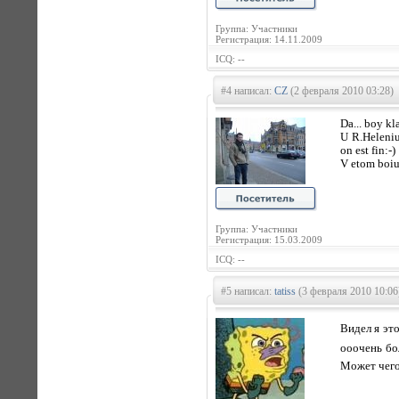
Группа: Участники
Регистрация: 14.11.2009
ICQ: --
#4 написал:
CZ
(2 февраля 2010 03:28)
Da... boy kl
U R.Heleniu
on est fin:-)
V etom boiu 
Группа: Участники
Регистрация: 15.03.2009
ICQ: --
#5 написал:
tatiss
(3 февраля 2010 10:06
Видел я эт
ооочень бо
Может чего