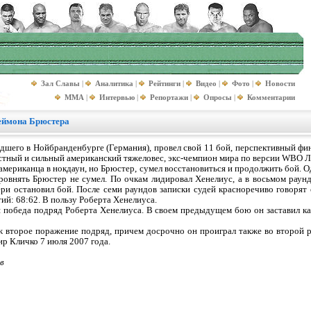
Зал Славы
|
Аналитика
|
Рейтинги
|
Видео
|
Фото
|
Новости
MMA
|
Интервью
|
Репортажи
|
Опросы
|
Комментарии
еймона Брюстера
дшего в Нойбранденбурге (Германия), провел свой 11 бой, перспективный фи
вестный и сильный американский тяжеловес, экс-чемпион мира по версии WBO Л
американца в нокдаун, но Брюстер, сумел восстановиться и продолжить бой. О
ровнять Брюстер не сумел. По очкам лидировал Хенелиус, а в восьмом раунд
ри остановил бой. После семи раундов записки судей красноречиво говорят 
етий: 68:62. В пользу Роберта Хенелиуса.
я победа подряд Роберта Хенелиуса. В своем предыдущем бою он заставил ка
 второе поражение подряд, причем досрочно он проиграл также во второй р
р Кличко 7 июля 2007 года.
в