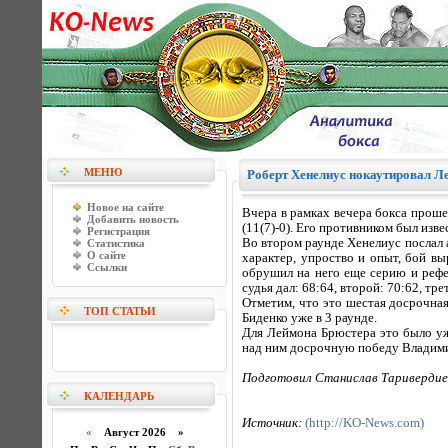
МЕНЮ
Роберт Хенелиус нокаутировал Л
Новое на сайте
Вчера в рамках вечера бокса проше
Добавить новость
(11(7)-0). Его противником был из
Регистрация
Во втором раунде Хенелиус послал 
Статистика
О сайте
характер, упроство и опыт, бой вы
Ссылки
обрушил на него еще серию и рефе
судья дал: 68:64, второй: 70:62, тр
Отметим, что это шестая досрочна
ТОП СТАТЬИ
Биденко уже в 3 раунде.
Для Леймона Брюстера это было уж
над ним досрочную победу Владими
Подготовил Станислав Таривердие
КАЛЕНДАРЬ
Источник:
(http://KO-News.com)
«
Август 2026 »