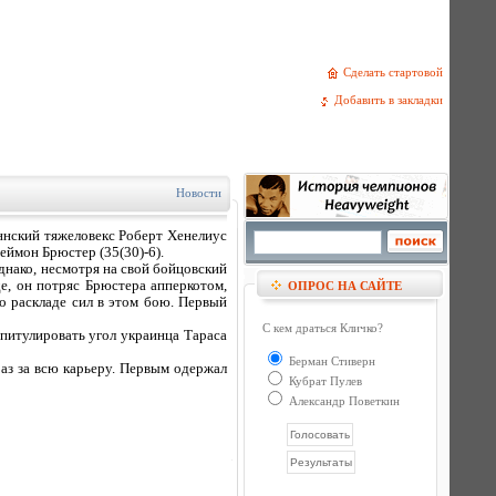
Сделать стартовой
Добавить в закладки
Новости
ннский тяжеловекс Роберт Хенелиус
еймон Брюстер (35(30)-6).
днако, несмотря на свой бойцовский
е, он потряс Брюстера апперкотом,
ОПРОС НА САЙТЕ
о раскладе сил в этом бою. Первый
С кем драться Кличко?
питулировать угол украинца Тараса
Берман Стиверн
аз за всю карьеру. Первым одержал
Кубрат Пулев
Александр Поветкин