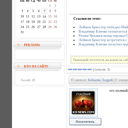
Пн
Вт
Ср
Чт
Пт
Сб
Вс
1
2
3
4
5
6
8
9
7
10
11
12
13
15
16
14
Ссылки по теме:
17
18
19
20
21
22
23
Леймон Брюстер победил Май
24
25
26
27
28
29
30
Владимир Кличко попытается 
31
Рахим Чахкиев нокаутировал 
Леймон Брюстер встретится с
Владимир Кличко получил пер
РЕКЛАМА
Уважаемый посетитель вы вошли на сай
КТО НА САЙТЕ
(голосов: 3)
#1 написал:
Бобыляк Андрей
(31 января
Гостей: 20
это полный