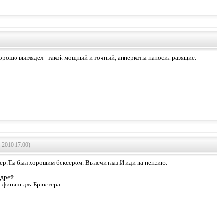
орошо выглядел - такой мощный и точный, апперкоты наносил разящие.
 2010 17:00)
ер.Ты был хорошим боксером. Вылечи глаз.И иди на пенсию.
ндрей
 финиш для Брюстера.