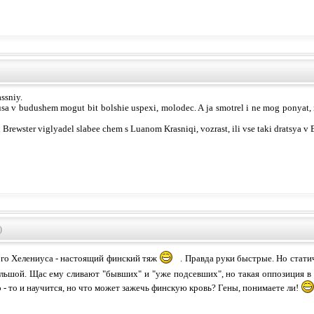
assniy.
sa v budushem mogut bit bolshie uspexi, molodec. A ja smotrel i ne mog ponyat, 
Brewster viglyadel slabee chem s Luanom Krasniqi, vozrast, ili vse taki dratsya v
)
ого Хелениуса - настоящий финский тяж
. Правда руки быстрые. Но статич
льшой. Щас ему сливают "бывших" и "уже подсевших", но такая оппозиция в 
 - то и научится, но что может зажечь финскую кровь? Гены, понимаете ли!