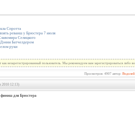
кла Спротта
взять реванш у Брюстера 7 июля
Славомира Селицкого
 Дэнни Батчелдером
елом руки
т как незарегистрированный пользователь. Мы рекомендуем вам зарегистрироваться либо во
Просмотров: 4907 автор:
Водолей
 2010 12:13)
 финиш для Брюстера