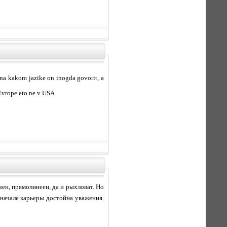
na kakom jazike on inogda govorit, a
 Evrope eto ne v USA.
ен, прямолинеен, да и рыхловат. Но
начале карьеры достойна уважения.