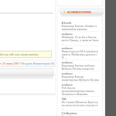
КОММЕНТАРИИ
Klyuch
:
Владимир Кличко объявил о
завершении карьеры
oroboro
:
Мейвезер: Если бы я был на
месте Пакьяо, у меня не было
...
oroboro
:
Инвесторы из ОАЭ пытаются
йти на сайт под своим именем.
завлечь Мейвезера драться с
П ...
oroboro
:
ст
24 июня 2007
Обсудить
Комментарии (0)
Владимир Кличко победил
Кубрата Пулева нокаутом
oroboro
:
Владимир Кличко
нокаутировал Кубрата Пулева
oroboro
:
Рой Джонс
прокомментировал шансы
Хопкинса и Ковалева
ND
:
По словам Шеннона Бриггса,
он начал получать угрозы от
...
Civilization
: