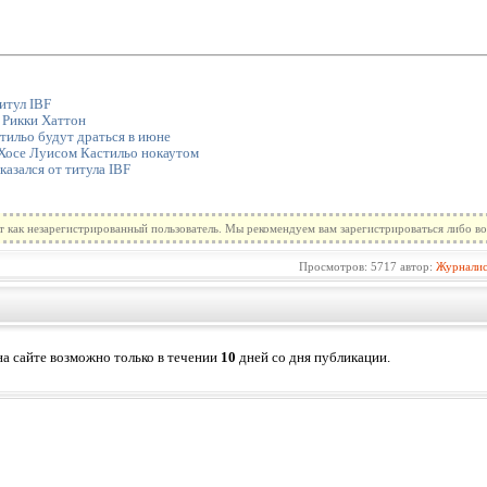
итул IBF
 Рикки Хаттон
тильо будут драться в июне
Хосе Луисом Кастильо нокаутом
казался от титула IBF
т как незарегистрированный пользователь. Мы рекомендуем вам зарегистрироваться либо во
Просмотров: 5717 автор:
Журнали
а сайте возможно только в течении
10
дней со дня публикации.