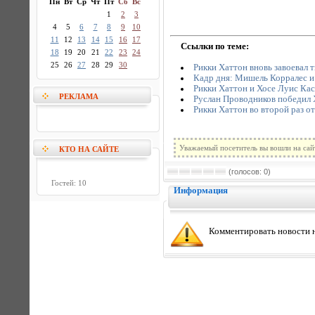
Пн
Вт
Ср
Чт
Пт
Сб
Вс
1
2
3
4
5
6
7
8
9
10
11
12
13
14
15
16
17
Ссылки по теме:
18
19
20
21
22
23
24
25
26
27
28
29
30
Рикки Хаттон вновь завоевал т
Кадр дня: Мишель Корралес и
Рикки Хаттон и Хосе Луис Кас
РЕКЛАМА
Руслан Проводников победил 
Рикки Хаттон во второй раз от
Уважаемый посетитель вы вошли на сай
КТО НА САЙТЕ
(голосов: 0)
Гостей: 10
Информация
Комментировать новости н