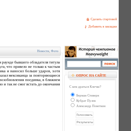
Сделать стартовой
Добавить в закладки
Новости
,
Фото
м раунде бывшего обладателя титула
га, что привело не только к частым
ика и наносил больше ударов, хотя
казал мексиканца за повторяющиеся
ОПРОС НА САЙТЕ
 возобновления поединка, в ближнем
о и так не смог встать до окончания
С кем драться Кличко?
Берман Стиверн
Кубрат Пулев
Александр Поветкин