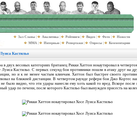
Зал Славы
|
Аналитика
|
Рейтинги
|
Видео
|
Фото
|
Новости
MMA
|
Интервью
|
Репортажи
|
Опросы
|
Комментарии
 Луиса Кастильо
ра в двух весовых категориях британец Рикки Хаттон нокаутировал в четверто
 Луиса Кастильо. С первых секунд боя противники пошли в атаку друг на дру
нции, но и к не менее частым клинчам. Хаттон был быстрее своего противн
вовал на ближней дистанции. В четвертом раунде рефери боя Джо Кортес на
 не было видно, что эти удары нанесли ему хоть какой то вред. Вскоре после
ный удар по печени, после которого Кастильо был вынужден присесть на колен