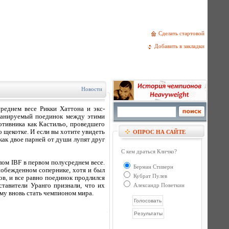
Сделать стартовой
Добавить в закладки
Новости
реднем весе Рикки Хаттона и экс-
планируемый поединок между этими
отивника как Кастильо, проведшего
 щекотке. И если вы хотите увидеть
ОПРОС НА САЙТЕ
как двое парней от души лупят друг
С кем драться Кличко?
ом IBF в первом полусреднем весе.
Берман Стиверн
побежденном сопернике, хотя и был
Кубрат Пулев
ов, и все равно поединок продлился
ставители Уранго признали, что их
Александр Поветкин
ему вновь стать чемпионом мира.