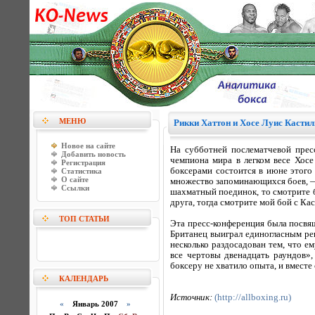
МЕНЮ
Рикки Хаттон и Хосе Луис Кастил
Новое на сайте
На субботней послематчевой прес
Добавить новость
чемпиона мира в легком весе Хос
Регистрация
боксерами состоится в июне этого 
Статистика
О сайте
множество запоминающихся боев, — 
Ссылки
шахматный поединок, то смотрите б
друга, тогда смотрите мой бой с Ка
ТОП СТАТЬИ
Эта пресс-конференция была посвя
Британец выиграл единогласным ре
несколько раздосадован тем, что ем
все чертовы двенадцать раундов»,
боксеру не хватило опыта, и вместе
КАЛЕНДАРЬ
Источник:
(http://allboxing.ru)
«
Январь 2007
»