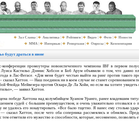
Зал Славы
|
Аналитика
|
Рейтинги
|
Видео
|
Фото
|
Новости
MMA
|
Интервью
|
Репортажи
|
Опросы
|
Комментарии
ьо будут драться в июне
с-конференции промоутеры новоиспеченного чемпиона IBF в первом полус
е Луиса Кастильо Дэннис Хобсон и Боб Арум объявили о том, что давно 
года в Лас-Вегасе. «Для меня будет честью выйти на ринг против такого пр
сказал Хаттон. — Наш поединок ни в коем случае не станет соревнованием по
ой Флойда Мейвезера против Оскара Де Ла Хойи, но если вы хотите увидеть 
стильо», — заявил Хаттон.
щена победе Хаттона над колумбийцем Хуаном Уранго, ранее владевшим титул
шением судей с большим преимуществом, и очень уважительно отозвался о 
у не удалось его нокаутировать. «Все было тщетно. Я нанес ему столько удар
 — сказал Хаттон, после чего оба соперника рассмеялись и обнялись. Пред
 с тем отметили его мужество и способности, которые, несомненно, позволять 