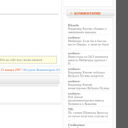
КОММЕНТАРИИ
Klyuch
:
Владимир Кличко объявил о
завершении карьеры
oroboro
:
Мейвезер: Если бы я был на
месте Пакьяо, у меня не было
...
oroboro
:
Инвесторы из ОАЭ пытаются
йти на сайт под своим именем.
завлечь Мейвезера драться с
П ...
oroboro
:
23 января 2007
Обсудить
Комментарии (0)
Владимир Кличко победил
Кубрата Пулева нокаутом
oroboro
:
Владимир Кличко
нокаутировал Кубрата Пулева
oroboro
:
Рой Джонс
прокомментировал шансы
Хопкинса и Ковалева
ND
:
По словам Шеннона Бриггса,
он начал получать угрозы от
...
Civilization
: