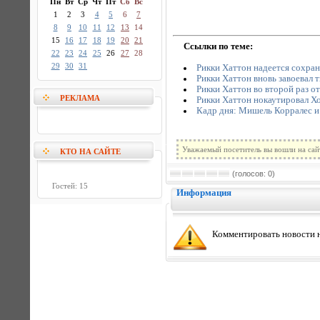
Пн
Вт
Ср
Чт
Пт
Сб
Вс
1
2
3
4
5
6
7
8
9
10
11
12
13
14
15
16
17
18
19
20
21
Ссылки по теме:
22
23
24
25
26
27
28
29
30
31
Рикки Хаттон надеется сохран
Рикки Хаттон вновь завоевал т
Рикки Хаттон во второй раз от
РЕКЛАМА
Рикки Хаттон нокаутировал Х
Кадр дня: Мишель Корралес и
Уважаемый посетитель вы вошли на сай
КТО НА САЙТЕ
(голосов: 0)
Гостей: 15
Информация
Комментировать новости н