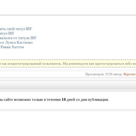
ить свой титул IBF
итул IBF
казался от титула IBF
осе Луиса Кастильо
 Рикки Хаттон
т как незарегистрированный пользователь. Мы рекомендуем вам зарегистрироваться либо во
Просмотров: 3130 автор:
Reporter
а сайте возможно только в течении
10
дней со дня публикации.