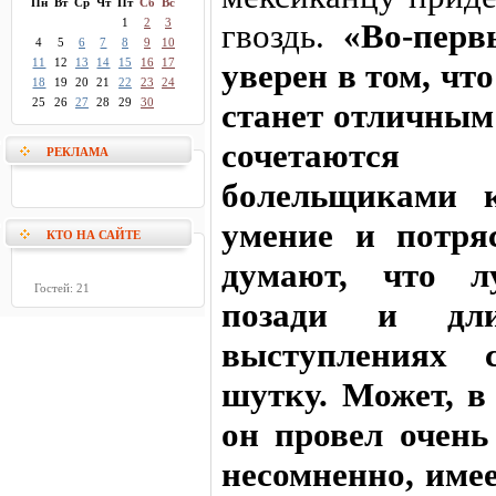
Пн
Вт
Ср
Чт
Пт
Сб
Вс
1
2
3
гвоздь.
«Во-перв
4
5
6
7
8
9
10
11
12
13
14
15
16
17
уверен в том, чт
18
19
20
21
22
23
24
25
26
27
28
29
30
станет отличным
сочетаютс
РЕКЛАМА
болельщиками к
умение и потря
КТО НА САЙТЕ
думают, что л
Гостей: 21
позади и дли
выступлениях
шутку. Может, в
он провел очень
несомненно, име