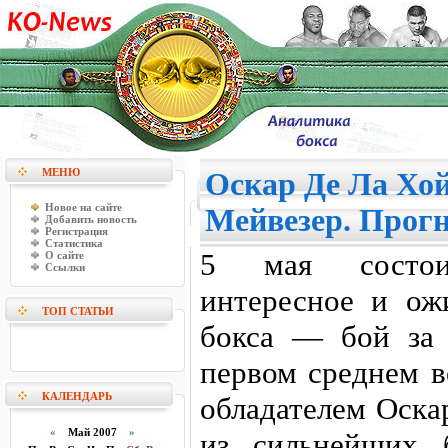
МЕНЮ
Оскар Де Ла Хой
Новое на сайте
Мейвезер. Прогн
Добавить новость
Регистрация
Статистика
5 мая состои
О сайте
Ссылки
интересное и ож
ТОП СТАТЬИ
бокса — бой за
первом среднем 
КАЛЕНДАРЬ
обладателем Оска
«
Май 2007
»
из сильнейших 