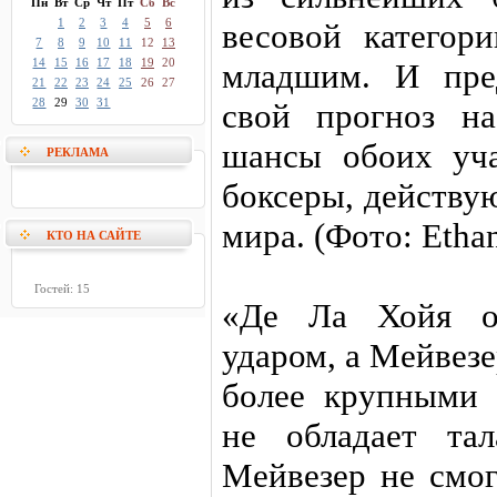
Пн
Вт
Ср
Чт
Пт
Сб
Вс
1
2
3
4
5
6
весовой категор
7
8
9
10
11
12
13
14
15
16
17
18
19
20
младшим. И пре
21
22
23
24
25
26
27
28
29
30
31
свой прогноз н
шансы обоих уча
РЕКЛАМА
боксеры, действ
мира. (Фото: Ethan
КТО НА САЙТЕ
Гостей: 15
«Де Ла Хойя об
ударом, а Мейвезе
более крупными 
не обладает та
Мейвезер не смог