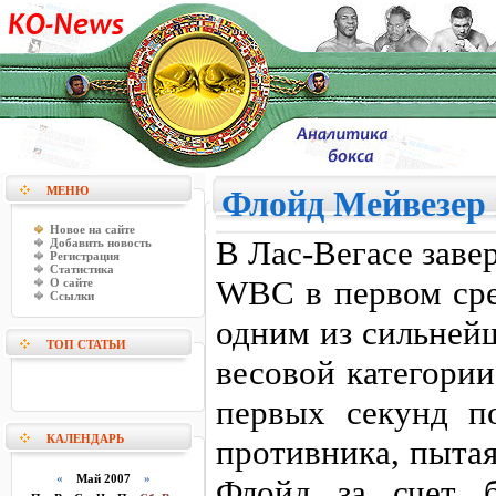
МЕНЮ
Флойд Мейвезер 
Новое на сайте
В Лас-Вегасе зав
Добавить новость
Регистрация
Статистика
WBC в первом сре
О сайте
Ссылки
одним из сильней
ТОП СТАТЬИ
весовой категори
первых секунд п
КАЛЕНДАРЬ
противника, пытая
«
Май 2007
»
Флойд за счет 