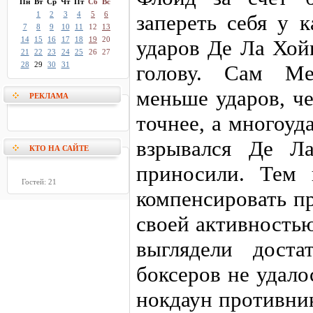
Пн
Вт
Ср
Чт
Пт
Сб
Вс
1
2
3
4
5
6
запереть себя у 
7
8
9
10
11
12
13
14
15
16
17
18
19
20
ударов Де Ла Хой
21
22
23
24
25
26
27
28
29
30
31
голову. Сам Ме
меньше ударов, ч
РЕКЛАМА
точнее, а многоу
взрывался Де Л
КТО НА САЙТЕ
приносили. Тем 
Гостей: 21
компенсировать п
своей активность
выглядели дост
боксеров не удало
нокдаун противник