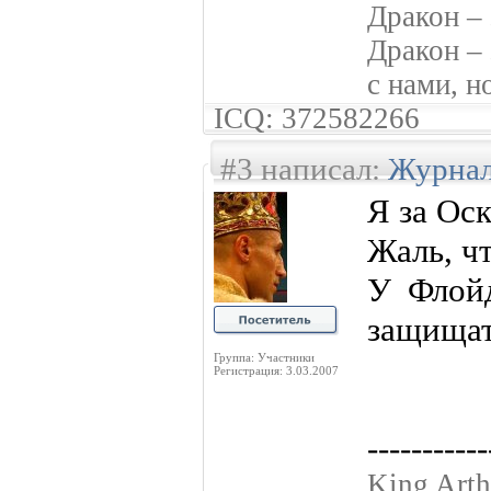
Дракон – 
Дракон – 
с нами, н
ICQ: 372582266
#3 написал:
Журнал
Я за Оск
Жаль, ч
У Флой
защищат
Группа: Участники
Регистрация: 3.03.2007
-----------
King Arth