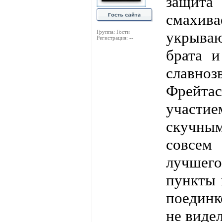
защит
смахи
Группа: Гости
укрыва
Регистрация: --
брата и
славноз
Фрейта
участи
скучным
совсем
лучшег
пункты 
поединк
не виде