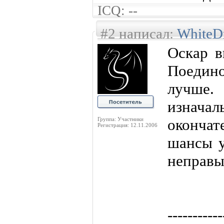
ICQ: --
#2 написал:
WhiteD
Оскар в
Поедино
лучше
изнача
Группа: Участники
окончат
Регистрация: 12.11.2006
шансы у
неправы
-----------