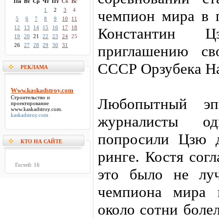
Пн
Вт
Ср
Чт
Пт
Сб
Вс
1
2
3
4
чемпион мира в 
5
6
7
8
9
10
11
12
13
14
15
16
17
18
Константин 
19
20
21
22
23
24
25
26
27
28
29
30
31
приглашению св
СССР Орзубека На
РЕКЛАМА
Www.kaskadstroy.com
Строительство и
Любопытный эпи
проектирование
www.kaskadstroy.com
.
kaskadstroy.com
журналисты од
попросили Цзю 
КТО НА САЙТЕ
ринге. Костя согл
Гостей: 16
это было не лу
чемпиона мира 
около сотни боле