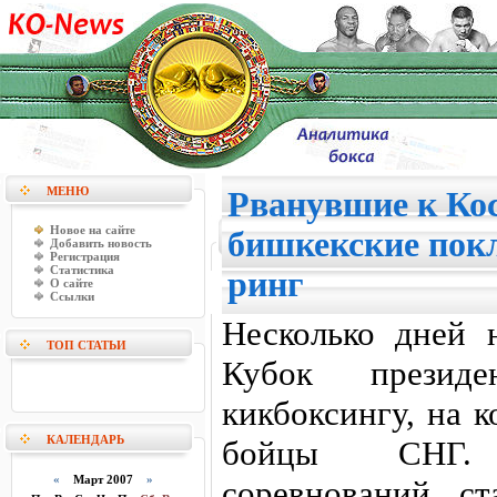
МЕНЮ
Рванувшие к Ко
Новое на сайте
бишкекские пок
Добавить новость
Регистрация
Статистика
ринг
О сайте
Ссылки
Несколько дней 
ТОП СТАТЬИ
Кубок презид
кикбоксингу, на 
КАЛЕНДАРЬ
бойцы СНГ.
«
Март 2007
»
соревнований с