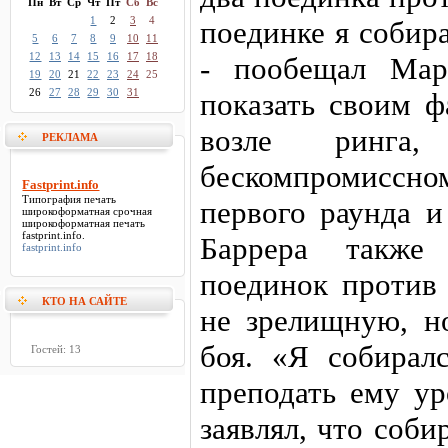
Пн
Вт
Ср
Чт
Пт
Сб
Вс
1
2
3
4
поединке я собира
5
6
7
8
9
10
11
12
13
14
15
16
17
18
- пообещал Мар
19
20
21
22
23
24
25
26
27
28
29
30
31
показать своим ф
возле ринга
РЕКЛАМА
бескомпромиссно
Fastprint.info
Типография печать
первого раунда и
широкоформатная срочная
широкоформатная печать
fastprint.info
.
Баррера также
fastprint.info
поединок против 
КТО НА САЙТЕ
не зрелищную, н
боя. «Я собирал
Гостей: 13
преподать ему ур
заявлял, что соби