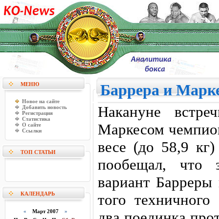
МЕНЮ
Баррера и Марке
Новое на сайте
Накануне встре
Добавить новость
Регистрация
Статистика
Маркесом чемпио
О сайте
Ссылки
весе (до 58,9 кг
ТОП СТАТЬИ
пообещал, что 
вариант Барреры 
КАЛЕНДАРЬ
того техничного 
«
Март 2007
»
два поединка про