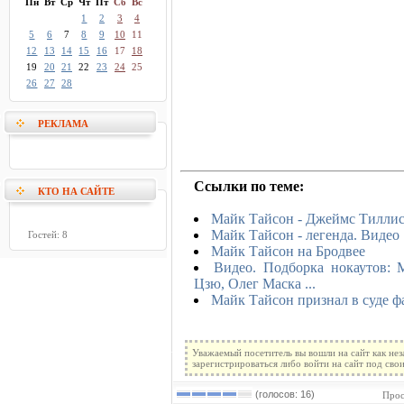
Пн
Вт
Ср
Чт
Пт
Сб
Вс
1
2
3
4
5
6
7
8
9
10
11
12
13
14
15
16
17
18
19
20
21
22
23
24
25
26
27
28
РЕКЛАМА
Ссылки по теме:
КТО НА САЙТЕ
Майк Тайсон - Джеймс Тилли
Майк Тайсон - легенда. Видео
Гостей: 8
Майк Тайсон на Бродвее
Видео. Подборка нокаутов: 
Цзю, Олег Маска ...
Майк Тайсон признал в суде ф
Уважаемый посетитель вы вошли на сайт как не
зарегистрироваться либо войти на сайт под сво
(голосов: 16)
Прос