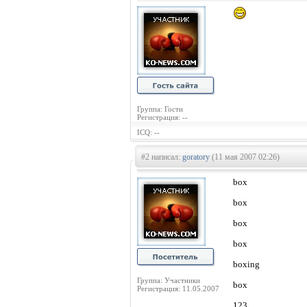
Группа: Гости
Регистрация: --
ICQ: --
#2 написал:
goratory
(11 мая 2007 02:26)
box
box
box
box
boxing
Группа: Участники
box
Регистрация: 11.05.2007
123