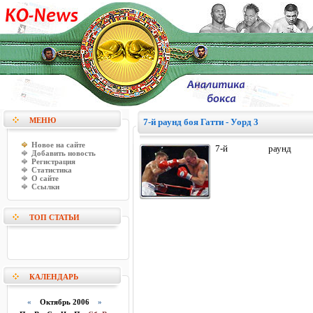
МЕНЮ
7-й раунд боя Гатти - Уорд 3
Новое на сайте
7-й рау
Добавить новость
Регистрация
Статистика
О сайте
Ссылки
ТОП СТАТЬИ
КАЛЕНДАРЬ
«
Октябрь 2006
»