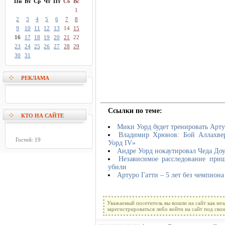
Пн
Вт
Ср
Чт
Пт
Сб
Вс
1
2
3
4
5
6
7
8
9
10
11
12
13
14
15
16
17
18
19
20
21
22
23
24
25
26
27
28
29
30
31
РЕКЛАМА
Ссылки по теме:
КТО НА САЙТЕ
Мики Уорд будет тренировать Арту
Владимир Хрюнов: Бой Аллахвер
Гостей: 19
Уорд IV»
Андре Уорд нокаутировал Чеда До
Независимое расследование при
убили
Артуро Гатти – 5 лет без чемпиона
Уважаемый посетитель вы вошли на сайт как не
зарегистрироваться либо войти на сайт под сво