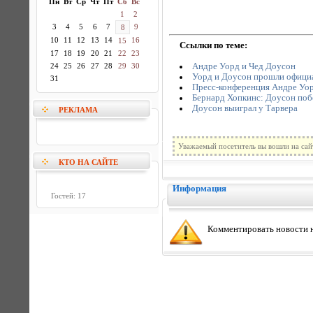
Пн
Вт
Ср
Чт
Пт
Сб
Вс
1
2
3
4
5
6
7
9
8
10
11
12
13
14
16
15
Ссылки по теме:
17
18
19
20
21
22
23
Андре Уорд и Чед Доусон
24
25
26
27
28
29
30
Уорд и Доусон прошли офици
31
Пресс-конференция Андре Уор
Бернард Хопкинс: Доусон поб
Доусон выиграл у Тарвера
РЕКЛАМА
Уважаемый посетитель вы вошли на сай
КТО НА САЙТЕ
Информация
Гостей: 17
Комментировать новости н