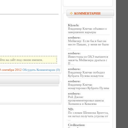
КОММЕНТАРИИ
Klyuch
:
Владимир Кличко объявил о
завершении карьеры
oroboro
:
Мейвезер: Если бы я был на
месте Пакьяо, у меня не было
...
oroboro
:
Инвесторы из ОАЭ пытаются
йти на сайт под своим именем.
завлечь Мейвезера драться с
П ...
oroboro
:
9 сентября 2012
Обсудить
Комментарии (0)
Владимир Кличко победил
Кубрата Пулева нокаутом
oroboro
:
Владимир Кличко
нокаутировал Кубрата Пулева
oroboro
:
Рой Джонс
прокомментировал шансы
Хопкинса и Ковалева
ND
:
По словам Шеннона Бриггса,
он начал получать угрозы от
...
Civilization
: