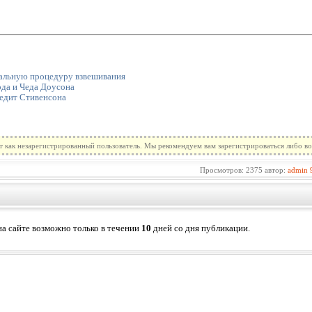
альную процедуру взвешивания
да и Чеда Доусона
едит Стивенсона
т как незарегистрированный пользователь. Мы рекомендуем вам зарегистрироваться либо во
Просмотров: 2375 автор:
admin
а сайте возможно только в течении
10
дней со дня публикации.