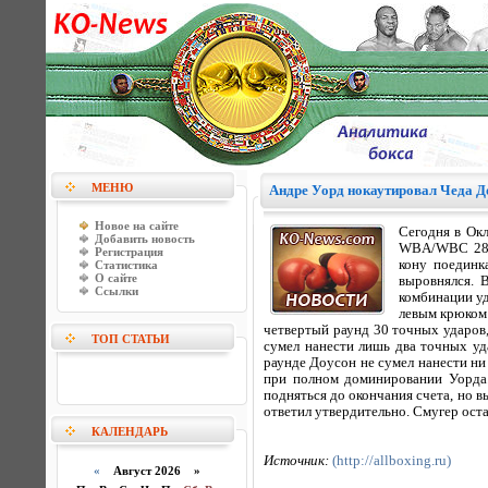
МЕНЮ
Андре Уорд нокаутировал Чеда Д
Новое на сайте
Сегодня в Ок
Добавить новость
WBA/WBC 28-л
Регистрация
кону поединк
Статистика
О сайте
выровнялся. 
Ссылки
комбинации уд
левым крюком 
четвертый раунд 30 точных ударов,
ТОП СТАТЬИ
сумел нанести лишь два точных уд
раунде Доусон не сумел нанести ни
при полном доминировании Уорда.
подняться до окончания счета, но 
ответил утвердительно. Смугер ост
КАЛЕНДАРЬ
Источник:
(http://allboxing.ru)
«
Август 2026 »