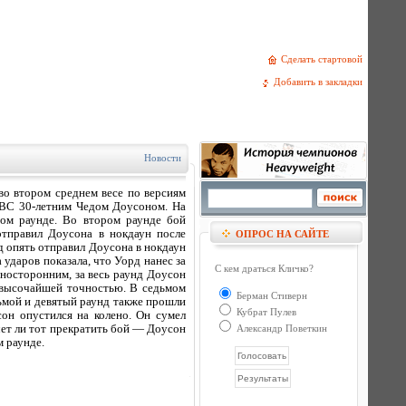
Сделать стартовой
Добавить в закладки
Новости
о втором среднем весе по версиям
BC 30-летним Чедом Доусоном. На
вом раунде. Во втором раунде бой
отправил Доусона в нокдаун после
ОПРОС НА САЙТЕ
рд опять отправил Доусона в нокдаун
ударов показала, что Уорд нанес за
С кем драться Кличко?
дносторонним, за весь раунд Доусон
с высочайшей точностью. В седьмом
Берман Стиверн
сьмой и девятый раунд также прошли
Кубрат Пулев
он опустился на колено. Он сумел
чет ли тот прекратить бой — Доусон
Александр Поветкин
м раунде.