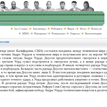
Зал Славы
|
Аналитика
|
Рейтинги
|
Видео
|
Фото
|
Новости
MMA
|
Интервью
|
Репортажи
|
Опросы
|
Комментарии
оусона
ленде (штат Калифорния, США) состоялся поединок между чемпионом мира в
етним Андре Уордом и чемпионом мира в полутяжелом весе по версии W
а стояли титулы Андре Уорда. Доусон предпочтительнее смотрелся в пер
В третьем Уорд сумел подстроится и смотрелся лучше, а в конце раунда 
ар справа в корпус и хук слева в подбородок. В начале четвертого раунда Уо
в подбородок. Большую часть раунда Доусон пытался выстоять — статистика 
 в то время как Доусон нанес лишь 6. В шестом раунде поединок выглядел о
ара, в том время как Уорд полностью адаптировался и регулярно атаковал 
 одного точного удара, а Уорд продолжил действовать уверенно и точно. Во
 В десятом раунде Уорд потряс Доусона, после последовавшей атаки Доус
выглядел серьезно потрясенным. Рефери Стив Смугер спросил у Доусона, не хо
ановил бой, зафиксировав победу Андре Уорда техническим нокаутом в десято